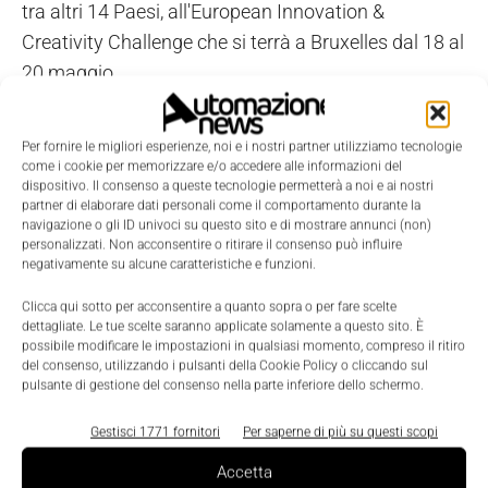
tra altri 14 Paesi, all'European Innovation &
Creativity Challenge che si terrà a Bruxelles dal 18 al
20 maggio.
Premiati anche 'Imagine your future house', una
casa domotica in progress da sperimentare e vivere
Per fornire le migliori esperienze, noi e i nostri partner utilizziamo tecnologie
in ambiente virtuale, commentando e progettando
come i cookie per memorizzare e/o accedere alle informazioni del
dispositivo. Il consenso a queste tecnologie permetterà a noi e ai nostri
possibili nuove evoluzioni, e 'Abb Future', un sito
partner di elaborare dati personali come il comportamento durante la
dedicato ai giovani e ai professionisti di domotica
navigazione o gli ID univoci su questo sito e di mostrare annunci (non)
personalizzati. Non acconsentire o ritirare il consenso può influire
per lo scambio di idee, concorsi e la promozione
negativamente su alcune caratteristiche e funzioni.
delle proprie attività.
Clicca qui sotto per acconsentire a quanto sopra o per fare scelte
L'Innovation & Creativity Challenge è una proposta
dettagliate. Le tue scelte saranno applicate solamente a questo sito. È
didattica inedita di Junior Achievement che, nei suoi
possibile modificare le impostazioni in qualsiasi momento, compreso il ritiro
del consenso, utilizzando i pulsanti della Cookie Policy o cliccando sul
primi 3 anni di sviluppo, raggiungerà più di 7.800
pulsante di gestione del consenso nella parte inferiore dello schermo.
studenti in 15 Paesi europei, grazie alla
Gestisci 1771 fornitori
Per saperne di più su questi scopi
partecipazione di più di 390 volontari d'azienda.
Accetta