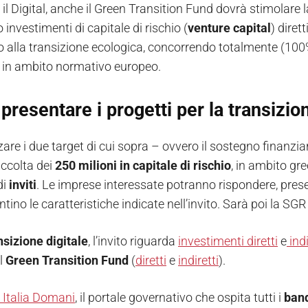
il Digital, anche il Green Transition Fund dovrà stimolare 
 investimenti di capitale di rischio (
venture capital
) diret
to alla transizione ecologica, concorrendo totalmente (100%
” in ambito normativo europeo.
resentare i progetti per la transizio
zare i due target di cui sopra – ovvero il sostegno finanzia
accolta dei
250 milioni in capitale di rischio
, in ambito gr
di
inviti
. Le imprese interessate potranno rispondere, prese
tino le caratteristiche indicate nell’invito. Sarà poi la SGR 
nsizione digitale
, l’invito riguarda
investimenti diretti
e
indi
el
Green
Transition
Fund
(
diretti
e
indiretti
).
i Italia Domani
, il portale governativo che ospita tutti i
band