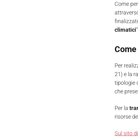
Come per 
attraverso
finalizza
climatici
Come p
Per realiz
21) e la r
tipologie 
che presen
Per la
tra
risorse d
Sul sito d