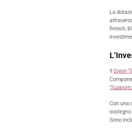
La dotazi
attraverso
fintech, b
investiment
L’Inve
Il
Green T
Componente
“Supporto 
Con una d
sostegno 
Sono inclu