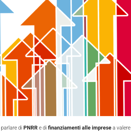
 parlare di
PNRR
e di
finanziamenti alle imprese
a valere 