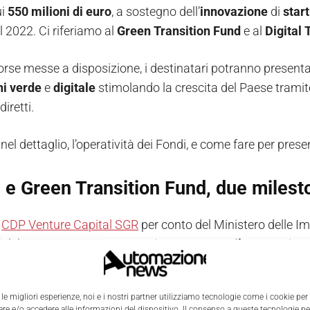
ui
550 milioni di euro
, a sostegno dell’
innovazione
di
star
nel 2022. Ci riferiamo al
Green Transition Fund
e al
Digital 
orse messe a disposizione, i destinatari potranno presentar
ni verde
e
digitale
stimolando la crescita del Paese tramite 
diretti.
el dettaglio, l’operatività dei Fondi, e come fare per presen
l e Green Transition Fund, due miles
a
CDP Venture Capital SGR
per conto del Ministero delle Imp
i
del
PNRR
. Rappresentano ciascuno una
milestone
, ris
ssione
2
, nel caso del Green Transition Fund.
 le migliori esperienze, noi e i nostri partner utilizziamo tecnologie come i cookie per
la
timeline
del
PNRR
, l’istituzione dei due Fondi doveva av
e e/o accedere alle informazioni del dispositivo. Il consenso a queste tecnologie p