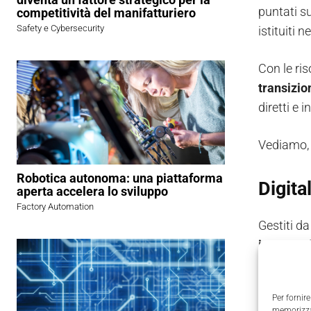
puntati s
competitività del manifatturiero
Safety e Cybersecurity
istituiti 
Con le ris
transizio
diretti e in
Vediamo, n
Robotica autonoma: una piattaforma
Digita
aperta accelera lo sviluppo
Factory Automation
Gestiti d
intervent
e della
Mi
Per fornire
Secondo 
memorizzar