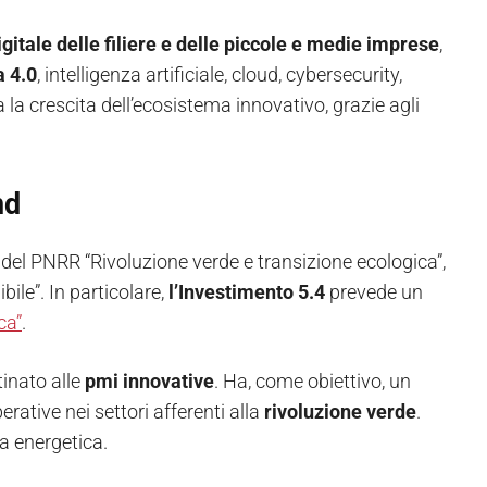
igitale delle filiere e delle piccole e medie imprese
,
a 4.0
, intelligenza artificiale, cloud, cybersecurity,
a la crescita dell’ecosistema innovativo, grazie agli
nd
2 del PNRR “Rivoluzione verde e transizione ecologica”,
ile”. In particolare,
l’Investimento
5.4
prevede un
ca”
.
tinato alle
pmi innovative
. Ha, come obiettivo, un
perative nei settori afferenti alla
rivoluzione verde
.
za energetica.