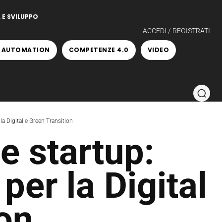
 E SVILUPPO
ACCEDI / REGISTRATI
 AUTOMATION
COMPETENZE 4.0
VIDEO
la Digital e Green Transition
e startup:
 per la Digital
on