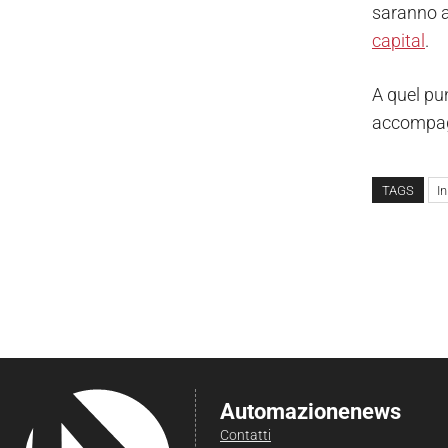
saranno a
capital
.
A quel pu
accompagn
TAGS
I
Automazionenews
Contatti