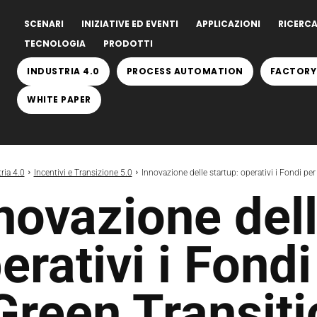
SCENARI
INIZIATIVE ED EVENTI
APPLICAZIONI
RICERCA
TECNOLOGIA
PRODOTTI
INDUSTRIA 4.0
PROCESS AUTOMATION
FACTORY
WHITE PAPER
ria 4.0
Incentivi e Transizione 5.0
Innovazione delle startup: operativi i Fondi per 
novazione dell
erativi i Fondi
Green Transiti