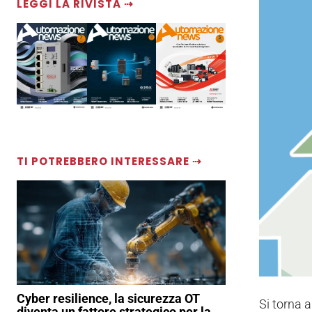
LEGGI LA RIVISTA ⇢
TI POTREBBERO INTERESSARE ⇢
Cyber resilience, la sicurezza OT
Si torna a
diventa un fattore strategico per la