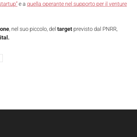
startup”
e a
quella operante nel supporto per il venture
ione
, nel suo piccolo, del
target
previsto dal PNRR,
ital.