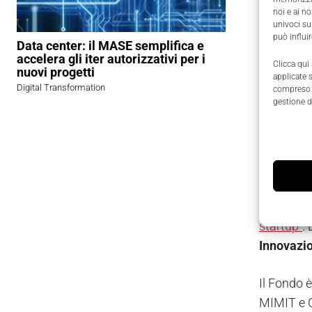
effettiva
noi e ai n
univoci su
M2C2-43
può influi
Data center: il MASE semplifica e
accelera gli iter autorizzativi per i
Clicca qui
Il Piano N
nuovi progetti
applicate 
ricevere 
Digital Transformation
compreso i
gestione d
transizio
milioni d
Il Dig
Nell’ambi
startup”
.
Innovazi
Il Fondo è
MIMIT e CD