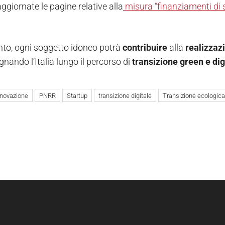
ggiornate le pagine relative alla
misura “finanziamenti di 
nto, ogni soggetto idoneo potrà
contribuire
alla
realizzaz
ando l’Italia lungo il percorso di
transizione green e dig
nnovazione
PNRR
Startup
transizione digitale
Transizione ecologica