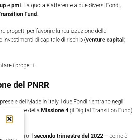
tup
e
pmi
. La quota è afferente a due diversi Fondi,
Transition Fund
.
e progetti per favorire la realizzazione delle
investimenti di capitale di rischio (
venture capital
)
tare i progetti.
tone del PNRR
rese e del Made in Italy, i due Fondi rientrano negli
pettivamente della
Missione 4
(il Digital Transition Fund)
venire entro il
secondo trimestre del 2022
– come è
ermetterà a