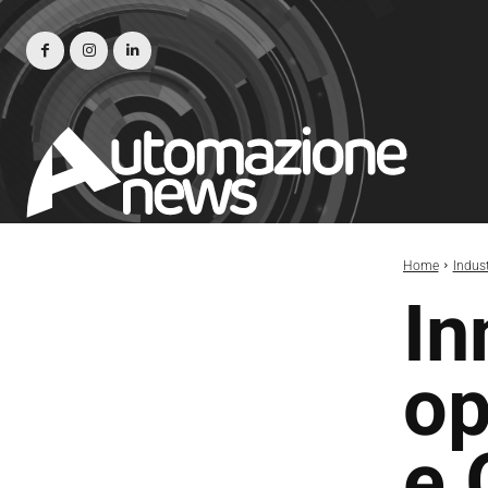
Home
Indust
In
op
e 