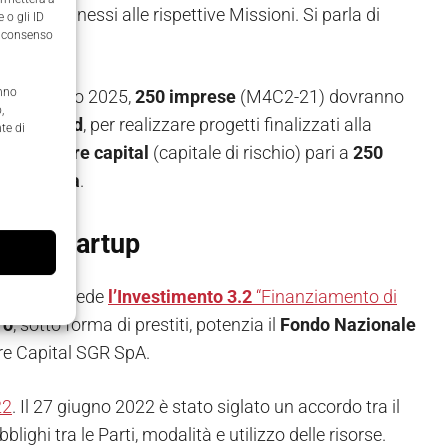
target
connessi alle rispettive Missioni. Si parla di
 o gli ID
il consenso
anno
o fine giugno 2025,
250 imprese
(M4C2-21) dovranno
,
sition Fund
, per realizzare progetti finalizzati alla
te di
olto
venture capital
(capitale di rischio) pari a
250
 ecologica
.
to di startup
presa) prevede
l’Investimento 3.2
“Finanziamento di
ro
, sotto forma di prestiti, potenzia il
Fondo Nazionale
re Capital SGR SpA.
22
. Il 27 giugno 2022 è stato siglato un accordo tra il
ghi tra le Parti, modalità e utilizzo delle risorse.