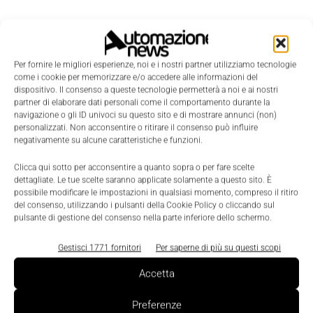
Per fornire le migliori esperienze, noi e i nostri partner utilizziamo tecnologie
come i cookie per memorizzare e/o accedere alle informazioni del
dispositivo. Il consenso a queste tecnologie permetterà a noi e ai nostri
partner di elaborare dati personali come il comportamento durante la
navigazione o gli ID univoci su questo sito e di mostrare annunci (non)
personalizzati. Non acconsentire o ritirare il consenso può influire
negativamente su alcune caratteristiche e funzioni.
Clicca qui sotto per acconsentire a quanto sopra o per fare scelte
dettagliate. Le tue scelte saranno applicate solamente a questo sito. È
possibile modificare le impostazioni in qualsiasi momento, compreso il ritiro
LEGGI LA RIVISTA ⇢
del consenso, utilizzando i pulsanti della Cookie Policy o cliccando sul
pulsante di gestione del consenso nella parte inferiore dello schermo.
Gestisci 1771 fornitori
Per saperne di più su questi scopi
Accetta
Preferenze