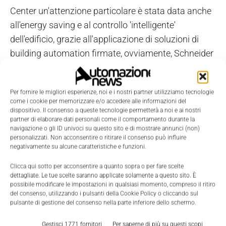
Center un'attenzione particolare è stata data anche
all'energy saving e al controllo 'intelligente'
dell'edificio, grazie all'applicazione di soluzioni di
building automation firmate, ovviamente, Schneider
Electric. “Abbiamo applicato in casa nostra quello
che noi stessi proponiamo ai nostri clienti
Per fornire le migliori esperienze, noi e i nostri partner utilizziamo tecnologie
nell'ambito della building automation, con l'obiettivo
come i cookie per memorizzare e/o accedere alle informazioni del
prioritario di creare una struttura che ottimizza il
dispositivo. Il consenso a queste tecnologie permetterà a noi e ai nostri
partner di elaborare dati personali come il comportamento durante la
consumo energetico in modo intelligente”, ha
navigazione o gli ID univoci su questo sito e di mostrare annunci (non)
sottolineato Rada Rodriguez. “Oggi non si può
personalizzati. Non acconsentire o ritirare il consenso può influire
negativamente su alcune caratteristiche e funzioni.
prescindere da un uso consapevole delle risorse
energetiche, non solo nelle linee di produzione, ma
Clicca qui sotto per acconsentire a quanto sopra o per fare scelte
dettagliate. Le tue scelte saranno applicate solamente a questo sito. È
anche negli edifici che abitiamo”. Il nuovo
possibile modificare le impostazioni in qualsiasi momento, compreso il ritiro
complesso di Marktheidenfeld è perfettamente in
del consenso, utilizzando i pulsanti della Cookie Policy o cliccando sul
pulsante di gestione del consenso nella parte inferiore dello schermo.
linea con il programma 'Schneider Energy Action',
con il quale la società si è impegnata, dal 2005 al
Gestisci 1771 fornitori
Per saperne di più su questi scopi