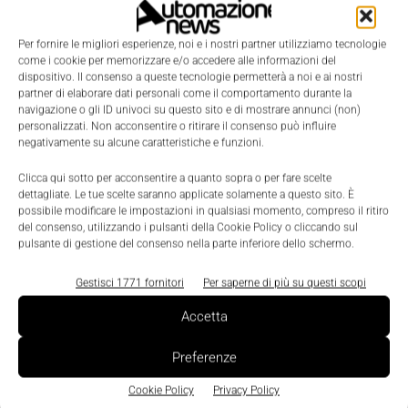
Per fornire le migliori esperienze, noi e i nostri partner utilizziamo tecnologie
come i cookie per memorizzare e/o accedere alle informazioni del
dispositivo. Il consenso a queste tecnologie permetterà a noi e ai nostri
partner di elaborare dati personali come il comportamento durante la
navigazione o gli ID univoci su questo sito e di mostrare annunci (non)
personalizzati. Non acconsentire o ritirare il consenso può influire
negativamente su alcune caratteristiche e funzioni.
LEGGI LA RIVISTA ⇢
Clicca qui sotto per acconsentire a quanto sopra o per fare scelte
dettagliate. Le tue scelte saranno applicate solamente a questo sito. È
possibile modificare le impostazioni in qualsiasi momento, compreso il ritiro
del consenso, utilizzando i pulsanti della Cookie Policy o cliccando sul
pulsante di gestione del consenso nella parte inferiore dello schermo.
Gestisci 1771 fornitori
Per saperne di più su questi scopi
Accetta
Preferenze
Cookie Policy
Privacy Policy
TI POTREBBERO INTERESSARE ⇢