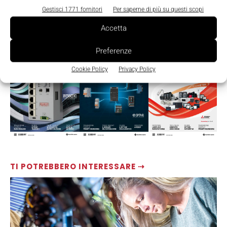
Gestisci 1771 fornitori
Per saperne di più su questi scopi
Accetta
LEGGI LA RIVISTA ⇢
Preferenze
Cookie Policy
Privacy Policy
TI POTREBBERO INTERESSARE ⇢