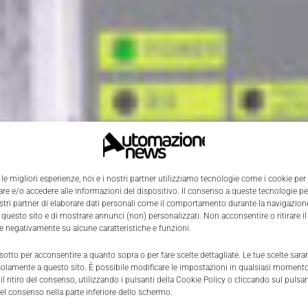
 le migliori esperienze, noi e i nostri partner utilizziamo tecnologie come i cookie per
e e/o accedere alle informazioni del dispositivo. Il consenso a queste tecnologie p
ostri partner di elaborare dati personali come il comportamento durante la navigazione
 questo sito e di mostrare annunci (non) personalizzati. Non acconsentire o ritirare 
re negativamente su alcune caratteristiche e funzioni.
 sotto per acconsentire a quanto sopra o per fare scelte dettagliate. Le tue scelte sar
solamente a questo sito. È possibile modificare le impostazioni in qualsiasi momento
l ritiro del consenso, utilizzando i pulsanti della Cookie Policy o cliccando sul pulsan
el consenso nella parte inferiore dello schermo.