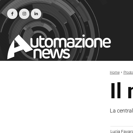
Home
Prodot
Il
La centra
Lucia Favar