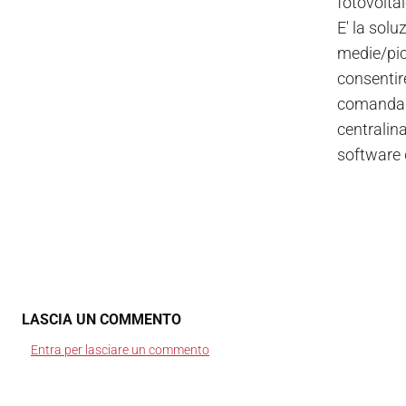
fotovoltai
E' la solu
medie/picc
consentire
comandare 
centralin
software 
LASCIA UN COMMENTO
Entra per lasciare un commento