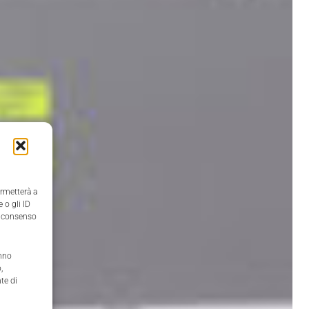
ermetterà a
 o gli ID
il consenso
anno
,
te di