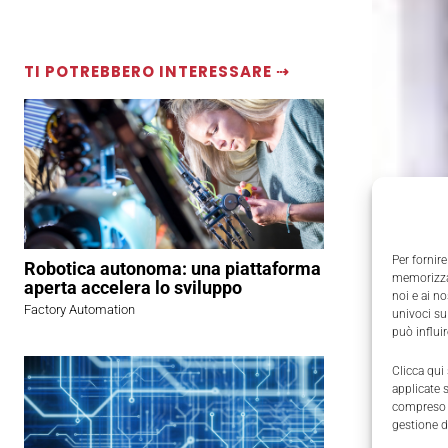
TI POTREBBERO INTERESSARE ⇢
Per fornire
Robotica autonoma: una piattaforma
memorizzar
aperta accelera lo sviluppo
noi e ai n
Factory Automation
univoci su
può influi
Clicca qui
applicate 
compreso i
gestione d