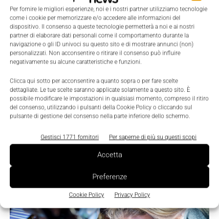
Per fornire le migliori esperienze, noi e i nostri partner utilizziamo tecnologie
come i cookie per memorizzare e/o accedere alle informazioni del
dispositivo. Il consenso a queste tecnologie permetterà a noi e ai nostri
partner di elaborare dati personali come il comportamento durante la
navigazione o gli ID univoci su questo sito e di mostrare annunci (non)
personalizzati. Non acconsentire o ritirare il consenso può influire
negativamente su alcune caratteristiche e funzioni.
LEGGI LA RIVISTA ⇢
Clicca qui sotto per acconsentire a quanto sopra o per fare scelte
dettagliate. Le tue scelte saranno applicate solamente a questo sito. È
possibile modificare le impostazioni in qualsiasi momento, compreso il ritiro
del consenso, utilizzando i pulsanti della Cookie Policy o cliccando sul
pulsante di gestione del consenso nella parte inferiore dello schermo.
Gestisci 1771 fornitori
Per saperne di più su questi scopi
Accetta
Preferenze
Cookie Policy
Privacy Policy
TI POTREBBERO INTERESSARE ⇢