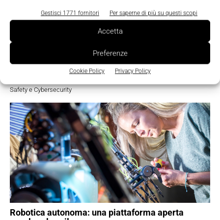
Gestisci 1771 fornitori
Per saperne di più su questi scopi
Accetta
Preferenze
Cyber resilience, la sicurezza OT diventa un
fattore strategico per la competitività del
Cookie Policy
Privacy Policy
manifatturiero
Safety e Cybersecurity
Robotica autonoma: una piattaforma aperta