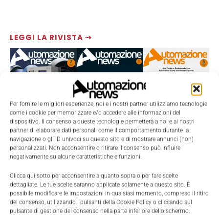
LEGGI LA RIVISTA ⇢
Per fornire le migliori esperienze, noi e i nostri partner utilizziamo tecnologie
come i cookie per memorizzare e/o accedere alle informazioni del
dispositivo. Il consenso a queste tecnologie permetterà a noi e ai nostri
partner di elaborare dati personali come il comportamento durante la
navigazione o gli ID univoci su questo sito e di mostrare annunci (non)
personalizzati. Non acconsentire o ritirare il consenso può influire
negativamente su alcune caratteristiche e funzioni.
TI POTREBBERO INTERESSARE ⇢
Clicca qui sotto per acconsentire a quanto sopra o per fare scelte
dettagliate. Le tue scelte saranno applicate solamente a questo sito. È
possibile modificare le impostazioni in qualsiasi momento, compreso il ritiro
del consenso, utilizzando i pulsanti della Cookie Policy o cliccando sul
pulsante di gestione del consenso nella parte inferiore dello schermo.