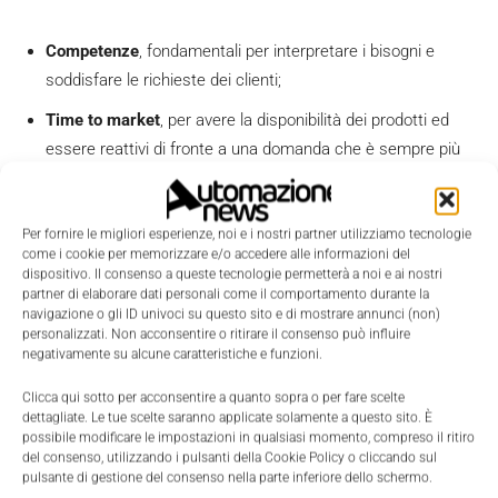
Competenze
, fondamentali per interpretare i bisogni e
soddisfare le richieste dei clienti;
Time to market
, per avere la disponibilità dei prodotti ed
essere reattivi di fronte a una domanda che è sempre più
instabile;
Qualità
: Pneumax si è strutturata con strumenti di misura
Per fornire le migliori esperienze, noi e i nostri partner utilizziamo tecnologie
in ogni reparto in cui c’è una produzione; l'obiettivo è quello
come i cookie per memorizzare e/o accedere alle informazioni del
di massimizzare i risultati qualitativi e dare la garanzia ai
dispositivo. Il consenso a queste tecnologie permetterà a noi e ai nostri
partner di elaborare dati personali come il comportamento durante la
propri clienti di ricevere il prodotto migliore possibile.
navigazione o gli ID univoci su questo sito e di mostrare annunci (non)
personalizzati. Non acconsentire o ritirare il consenso può influire
negativamente su alcune caratteristiche e funzioni.
In occasione delle
fiere del 2023
Pneumax presenterà diversi
nuovi prodotti, tra cui la
gamma EVO
, dotata di una nuova
Clicca qui sotto per acconsentire a quanto sopra o per fare scelte
dettagliate. Le tue scelte saranno applicate solamente a questo sito. È
elettronica che si può interfacciare con tutte le
soluzioni in
possibile modificare le impostazioni in qualsiasi momento, compreso il ritiro
termini di valve manifold
a catalogo.
del consenso, utilizzando i pulsanti della Cookie Policy o cliccando sul
pulsante di gestione del consenso nella parte inferiore dello schermo.