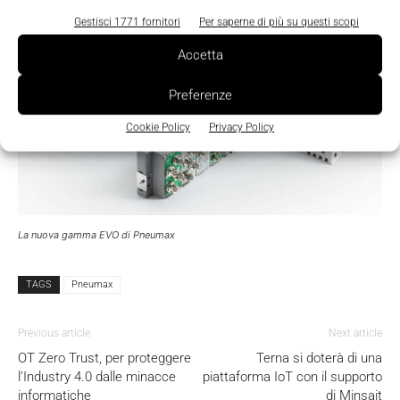
Gestisci 1771 fornitori
Per saperne di più su questi scopi
Accetta
Preferenze
Cookie Policy
Privacy Policy
La nuova gamma EVO di Pneumax
TAGS
Pneumax
Previous article
Next article
OT Zero Trust, per proteggere
Terna si doterà di una
l’Industry 4.0 dalle minacce
piattaforma IoT con il supporto
informatiche
di Minsait