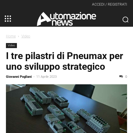
ACCEDI / REGISTRATI
Home
Video
Video
I tre pilastri di Pneumax per
uno sviluppo strategico
Giovanni Pogliani
-
11 Aprile 2023
0