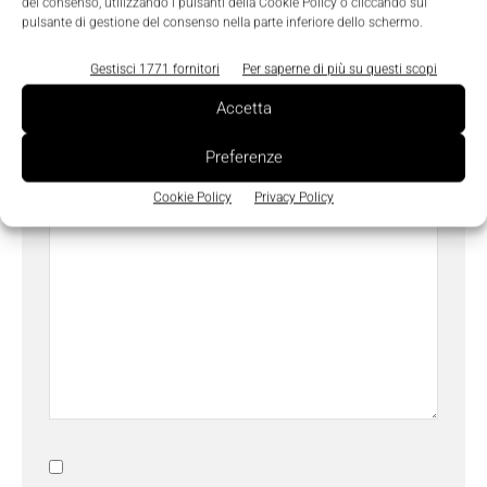
del consenso, utilizzando i pulsanti della Cookie Policy o cliccando sul
pulsante di gestione del consenso nella parte inferiore dello schermo.
Gestisci 1771 fornitori
Per saperne di più su questi scopi
Oggetto
Accetta
Preferenze
Messaggio
*
Cookie Policy
Privacy Policy