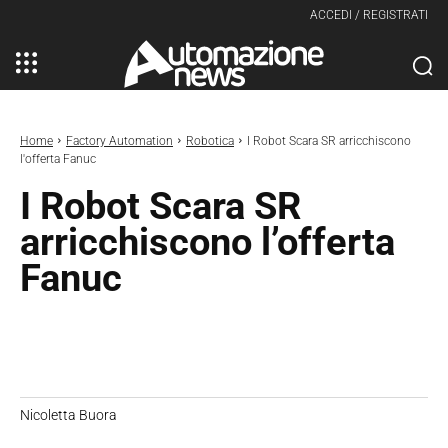
ACCEDI / REGISTRATI
Home
Factory Automation
Robotica
I Robot Scara SR arricchiscono
l'offerta Fanuc
I Robot Scara SR
arricchiscono l’offerta
Fanuc
Nicoletta Buora