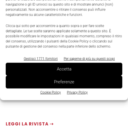
navigazione o gli ID univoci su questo sito e di mostrare annunci (non)
assemblaggio e cablaggio.
personalizzati. Non acconsentire o ritirare il consenso può influire
negativamente su alcune caratteristiche e funzioni.
Clicca qui sotto per acconsentire a quanto sopra o per fare scelte
dettagliate. Le tue scelte saranno applicate solamente a questo sito. È
possibile modificare le impostazioni in qualsiasi momento, compreso il ritiro
del consenso, utilizzando i pulsanti della Cookie Policy o cliccando sul
pulsante di gestione del consenso nella parte inferiore dello schermo.
Gestisci 1771 fornitori
Per saperne di più su questi scopi
Accetta
Preferenze
Cookie Policy
Privacy Policy
LEGGI LA RIVISTA ⇢