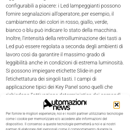
configurabili a piacere: i Led lampeggianti possono
fornire segnalazioni all'operatore, per esempio, il
cambiamento dei colori in rosso, giallo, verde,
bianco o blu può indicare lo stato della macchina.
Inoltre, l'intensità della retroilluminazione dei tasti a
Led può essere regolata a seconda degli ambienti di
lavoro così da garantire il massimo grado di
leggibilità anche in condizioni di estrema luminosità.
Si possono impiegare etichette Slide-in per
l'etichettatura dei singoli tasti. I campi di
applicazione tipici dei Key Panel sono quelli che
richiedono l'attivazione deterministica dei comandi
impartiti dall'operatore al plc. Rispetto all'impiego di
elementi più tradizionali come selettori o pulsanti
Per fornire le migliori esperienze, noi e i nostri partner utilizziamo tecnologie
luminosi da quadro, i Key Panel rappresentano una
come i cookie per memorizzare e/o accedere alle informazioni del
dispositivo. Il consenso a queste tecnologie permetterà a noi e ai nostri
soluzione plug-and-play e riducono i tempi di
partner di elaborare dati personali come il comportamento durante la