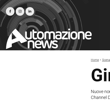
Home
Scena
Gi
Nuove nom
Channel D