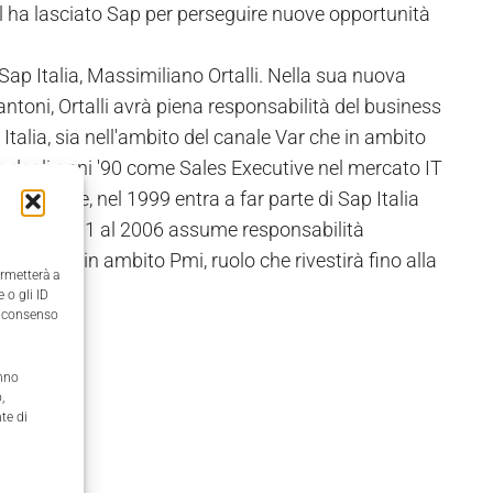
l ha lasciato Sap per perseguire nuove opportunità
ap Italia, Massimiliano Ortalli. Nella sua nuova
ntoni, Ortalli avrà piena responsabilità del business
Italia, sia nell'ambito del canale Var che in ambito
izio degli anni '90 come Sales Executive nel mercato IT
 Executive, nel 1999 entra a far parte di Sap Italia
re, dal 2001 al 2006 assume responsabilità
anager in ambito Pmi, ruolo che rivestirà fino alla
ermetterà a
 o gli ID
il consenso
anno
,
te di