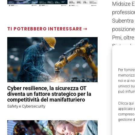
Midsize E
profession
Subentra 
TI POTREBBERO INTERESSARE ⇢
posizione,
Pmi, oltre
Sistem Int
presso alc
acquisend
Per fornire
commercia
memorizzar
nuova no
noi e ai n
univoci su
Cyber resilience, la sicurezza OT
può influi
diventa un fattore strategico per la
competitività del manifatturiero
Clicca qui
Safety e Cybersecurity
applicate 
compreso i
gestione d