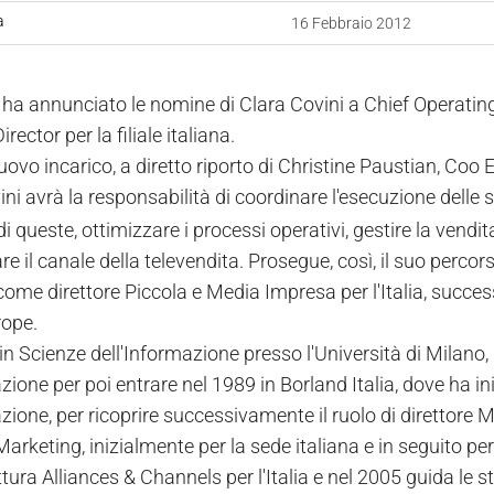
a
16 Febbraio 2012
a ha annunciato le nomine di Clara Covini a Chief Operatin
rector per la filiale italiana.
uovo incarico, a diretto riporto di Christine Paustian, Coo
ni avrà la responsabilità di coordinare l'esecuzione delle 
i queste, ottimizzare i processi operativi, gestire la vendi
re il canale della televendita. Prosegue, così, il suo perco
come direttore Piccola e Media Impresa per l'Italia, succ
rope.
in Scienze dell'Informazione presso l'Università di Milano,
one per poi entrare nel 1989 in Borland Italia, dove ha ini
one, per ricoprire successivamente il ruolo di direttore Ma
Marketing, inizialmente per la sede italiana e in seguito p
ttura Alliances & Channels per l'Italia e nel 2005 guida le