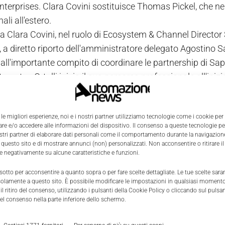
nterprises. Clara Covini sostituisce Thomas Pickel, che ne
ali all'estero.
a Clara Covini, nel ruolo di Ecosystem & Channel Director S
 a diretto riporto dell'amministratore delegato Agostino Sa
 all'importante compito di coordinare le partnership di Sap 
egrator. Ortalli inizia il suo percorso professionale all'in
une realtà aziendali nazionali. Proprio con il ruolo di Sales
o nel tempo sempre maggiori responsabilità. In particola
 le migliori esperienze, noi e i nostri partner utilizziamo tecnologie come i cookie per
le per il Mercato Fashion, diventando poi nel 2007 Sales M
e e/o accedere alle informazioni del dispositivo. Il consenso a queste tecnologie p
mina.
ostri partner di elaborare dati personali come il comportamento durante la navigazione
 questo sito e di mostrare annunci (non) personalizzati. Non acconsentire o ritirare 
re negativamente su alcune caratteristiche e funzioni.
 sotto per acconsentire a quanto sopra o per fare scelte dettagliate. Le tue scelte sar
solamente a questo sito. È possibile modificare le impostazioni in qualsiasi momento
l ritiro del consenso, utilizzando i pulsanti della Cookie Policy o cliccando sul pulsan
el consenso nella parte inferiore dello schermo.