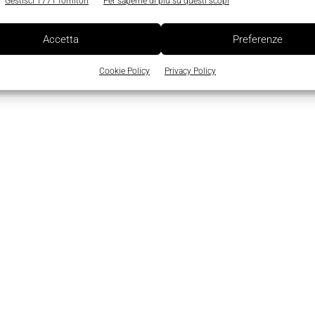
Gestisci 1771 fornitori
Per saperne di più su questi scopi
Accetta
Preferenze
Cookie Policy
Privacy Policy