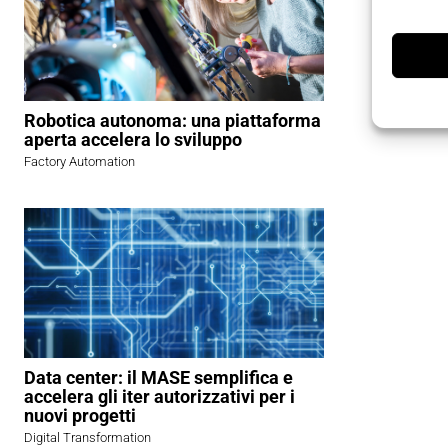
Robotica autonoma: una piattaforma
aperta accelera lo sviluppo
Factory Automation
Data center: il MASE semplifica e
accelera gli iter autorizzativi per i
nuovi progetti
Digital Transformation