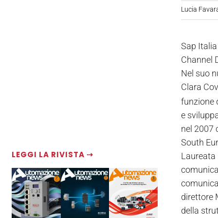
Lucia Favar
Sap Itali
Channel Di
Nel suo n
Clara Covi
funzione d
e sviluppa
nel 2007 
South Eu
LEGGI LA RIVISTA ⇢
Laureata 
comunicazi
comunicazi
direttore 
della stru