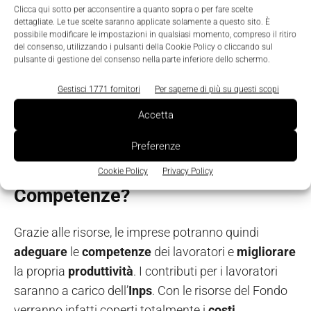
Clicca qui sotto per acconsentire a quanto sopra o per fare scelte
Produzione e commercializzazione sostenibile di beni
dettagliate. Le tue scelte saranno applicate solamente a questo sito. È
e servizi nei settori agricoltura, silvicultura e pesca,
possibile modificare le impostazioni in qualsiasi momento, compreso il ritiro
del consenso, utilizzando i pulsanti della Cookie Policy o cliccando sul
incluse le attività di ricettività agrituristica (62
pulsante di gestione del consenso nella parte inferiore dello schermo.
competenze).
Gestisci 1771 fornitori
Per saperne di più su questi scopi
Promozione della sensibilità ecologica, di azioni di
valorizzazione o riqualificazione del patrimonio
Accetta
ambientale, artistico e culturale (78 competenze).
Preferenze
Come funziona il Fondo Nuove
Cookie Policy
Privacy Policy
Competenze?
Grazie alle risorse, le imprese potranno quindi
adeguare
le
competenze
dei lavoratori e
migliorare
la propria
produttività
. I contributi per i lavoratori
saranno a carico dell’
Inps
. Con le risorse del Fondo
verranno infatti coperti totalmente i
costi