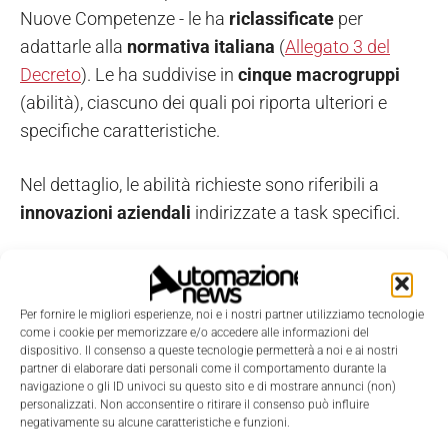
Nuove Competenze - le ha
riclassificate
per
adattarle alla
normativa italiana
(
Allegato 3 del
Decreto
). Le ha suddivise in
cinque macrogruppi
(abilità), ciascuno dei quali poi riporta ulteriori e
specifiche caratteristiche.
Nel dettaglio, le abilità richieste sono riferibili a
innovazioni aziendali
indirizzate a task specifici.
Efficientamento energetico e uso di fonti sostenibili (99
competenze).
Per fornire le migliori esperienze, noi e i nostri partner utilizziamo tecnologie
Promozione dell’economia circolare, riduzione di
come i cookie per memorizzare e/o accedere alle informazioni del
sprechi e corretto trattamento di scarti e rifiuti, incluso
dispositivo. Il consenso a queste tecnologie permetterà a noi e ai nostri
partner di elaborare dati personali come il comportamento durante la
il trattamento delle acque (83 competenze).
navigazione o gli ID univoci su questo sito e di mostrare annunci (non)
personalizzati. Non acconsentire o ritirare il consenso può influire
Produzione e commercializzazione di beni e servizi a
negativamente su alcune caratteristiche e funzioni.
ridotto impatto ambientale (62 competenze).