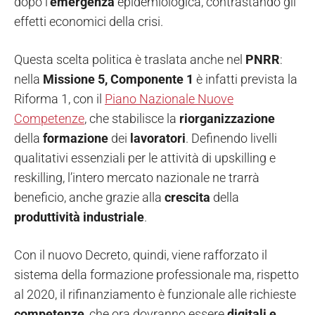
dopo l’
emergenza
epidemiologica, contrastando gli
effetti economici della crisi.
Questa scelta politica è traslata anche nel
PNRR
:
nella
Missione 5, Componente 1
è infatti prevista la
Riforma 1, con il
Piano Nazionale Nuove
Competenze
, che stabilisce la
riorganizzazione
della
formazione
dei
lavoratori
. Definendo livelli
qualitativi essenziali per le attività di upskilling e
reskilling, l’intero mercato nazionale ne trarrà
beneficio, anche grazie alla
crescita
della
produttività
industriale
.
Con il nuovo Decreto, quindi, viene rafforzato il
sistema della formazione professionale ma, rispetto
al 2020, il rifinanziamento è funzionale alle richieste
competenze
, che ora dovranno essere
digitali e