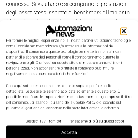
connesse. Si valutano e si comprano le prestazioni
degli asset stessi rispetto ai benchmark di impianto
(dati di targa). Inoltre, è possibile gestire e migliorare
la collaborazione, incrementare il rendimento e
aumentare le performance degli impianti.
Per fornire le migliori esperienze, noi e i nostri partner utilizziamo tecnologie
come i cookie per memorizzare e/o accedere alle informazioni del
dispositivo. Il consenso a queste tecnologie permetterà a noi e ai nostri
L’integrazione della soluzione Digital Twin
partner di elaborare dati personali come il comportamento durante la
brevettata Apollo con Aveva Insight sosterrà la
navigazione o gli ID univoci su questo sito e di mostrare annunci (non)
personalizzati. Non acconsentire o ritirare il consenso può influire
creazione di
una soluzione di Analytics di nuova
negativamente su alcune caratteristiche e funzioni.
generazione,
grazie alla quale i produttori solari
Clicca qui sotto per acconsentire a quanto sopra o per fare scelte
potranno ottimizzare i loro asset, aumentare il
dettagliate. Le tue scelte saranno applicate solamente a questo sito. È
possibile modificare le impostazioni in qualsiasi momento, compreso il ritiro
rendimento e migliorare le performance degli
del consenso, utilizzando i pulsanti della Cookie Policy o cliccando sul
impianti.
pulsante di gestione del consenso nella parte inferiore dello schermo.
Gestisci 1771 fornitori
Per saperne di più su questi scopi
TAGS
Aveva
Cloud Computing
digital twin
energia solare
Helios
Accetta
impianti fotovoltaici