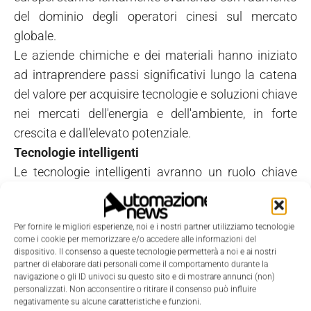
del dominio degli operatori cinesi sul mercato
globale.
Le aziende chimiche e dei materiali hanno iniziato
ad intraprendere passi significativi lungo la catena
del valore per acquisire tecnologie e soluzioni chiave
nei mercati dell'energia e dell'ambiente, in forte
crescita e dall'elevato potenziale.
Tecnologie intelligenti
Le tecnologie intelligenti avranno un ruolo chiave
nello sviluppo del settore dell'energia e dell'ambiente,
con i miglioramenti relativi all'efficienza al centro
Per fornire le migliori esperienze, noi e i nostri partner utilizziamo tecnologie
dell'evoluzione del mercato. Reti energetiche, edifici,
come i cookie per memorizzare e/o accedere alle informazioni del
abitazioni, città e reti idriche intelligenti diventeranno
dispositivo. Il consenso a queste tecnologie permetterà a noi e ai nostri
partner di elaborare dati personali come il comportamento durante la
una realtà in questo decennio, creando durature
navigazione o gli ID univoci su questo sito e di mostrare annunci (non)
opportunità di crescita per il mercato.
personalizzati. Non acconsentire o ritirare il consenso può influire
negativamente su alcune caratteristiche e funzioni.