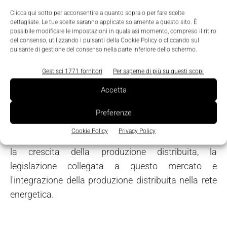
Generazione di energia distribuita
Clicca qui sotto per acconsentire a quanto sopra o per fare scelte
dettagliate. Le tue scelte saranno applicate solamente a questo sito. È
possibile modificare le impostazioni in qualsiasi momento, compreso il ritiro
Cresce l'attenzione all'implementazione di sistemi di
del consenso, utilizzando i pulsanti della Cookie Policy o cliccando sul
pulsante di gestione del consenso nella parte inferiore dello schermo.
produzione di energia rinovabile di piccola scala,
prossimi al punto di consumo. Ciò creerà
Gestisci 1771 fornitori
Per saperne di più su questi scopi
opportunità per i fornitori o per le tecnologie di
Accetta
micro-produzione, e richiederà nuove strategie e
nuovi modelli di business da parte delle aziende
Preferenze
produttrici e dei fornitori di energia. Le tendenze
Cookie Policy
Privacy Policy
emergenti, specialmente nei mercati sviluppati, sono
la crescita della produzione distribuita, la
legislazione collegata a questo mercato e
l'integrazione della produzione distribuita nella rete
energetica.