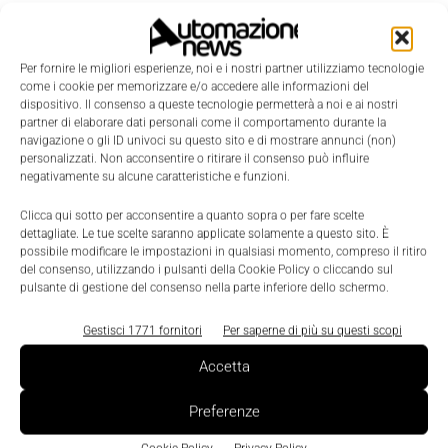
Per fornire le migliori esperienze, noi e i nostri partner utilizziamo tecnologie
come i cookie per memorizzare e/o accedere alle informazioni del
dispositivo. Il consenso a queste tecnologie permetterà a noi e ai nostri
partner di elaborare dati personali come il comportamento durante la
navigazione o gli ID univoci su questo sito e di mostrare annunci (non)
personalizzati. Non acconsentire o ritirare il consenso può influire
negativamente su alcune caratteristiche e funzioni.
Clicca qui sotto per acconsentire a quanto sopra o per fare scelte
LEGGI LA RIVISTA ⇢
dettagliate. Le tue scelte saranno applicate solamente a questo sito. È
possibile modificare le impostazioni in qualsiasi momento, compreso il ritiro
del consenso, utilizzando i pulsanti della Cookie Policy o cliccando sul
pulsante di gestione del consenso nella parte inferiore dello schermo.
Gestisci 1771 fornitori
Per saperne di più su questi scopi
Accetta
Preferenze