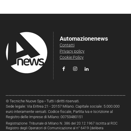
Automazionenews
Contatti
Privacy policy
Cookie Policy
© Tecniche Nuove Spa • Tutti i diritti riservati.
Sede legale: Via Eritrea 21 - 20157 Milano. Capitale sociale: 5.000.000
euro interamente versati. Codice fiscale, Partita Iva e Iscrizione al
Registro delle Imprese di Milano: 00753480151
Registrazione: Tribunale di Milano N. 386 del 20.12.1967 Iscritta al ROC
Registro degli Operatori di Comunicazione al n° 6419 (delibera