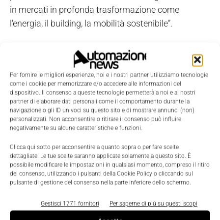
in mercati in profonda trasformazione come
l'energia, il building, la mobilità sostenibile”.
In un momento critico come questo, è necessario
costruire con urgenza le basi per una crescita di
Per fornire le migliori esperienze, noi e i nostri partner utilizziamo tecnologie
lungo periodo. "Ritengo essenziale la
come i cookie per memorizzare e/o accedere alle informazioni del
consapevolezza da parte di tutti gli stakeholder
dispositivo. Il consenso a queste tecnologie permetterà a noi e ai nostri
partner di elaborare dati personali come il comportamento durante la
istituzionali del ruolo che l'industria manifatturiera,
navigazione o gli ID univoci su questo sito e di mostrare annunci (non)
in particolare i settori più evoluti e tecnologicamente
personalizzati. Non acconsentire o ritirare il consenso può influire
negativamente su alcune caratteristiche e funzioni.
avanzati rappresentati da Confindustria Anie,
possono svolgere in questa direzione", ha detto
Clicca qui sotto per acconsentire a quanto sopra o per fare scelte
dettagliate. Le tue scelte saranno applicate solamente a questo sito. È
ancora il presidente Gemme. "Le tecnologie Anie,
possibile modificare le impostazioni in qualsiasi momento, compreso il ritiro
che sono frutto della ricerca e della capacità
del consenso, utilizzando i pulsanti della Cookie Policy o cliccando sul
pulsante di gestione del consenso nella parte inferiore dello schermo.
innovativa delle nostre imprese, rappresentano un
fondamentale volano per lo sviluppo dei mercati più
Gestisci 1771 fornitori
Per saperne di più su questi scopi
strategici”.