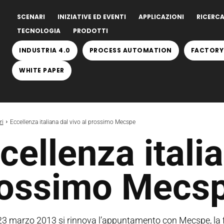
SCENARI
INIZIATIVE ED EVENTI
APPLICAZIONI
RICERCA
TECNOLOGIA
PRODOTTI
INDUSTRIA 4.0
PROCESS AUTOMATION
FACTORY
WHITE PAPER
ri
Eccellenza italiana dal vivo al prossimo Mecspe
cellenza italia
ossimo Mecs
23 marzo 2013 si rinnova l’appuntamento con Mecspe, la fi