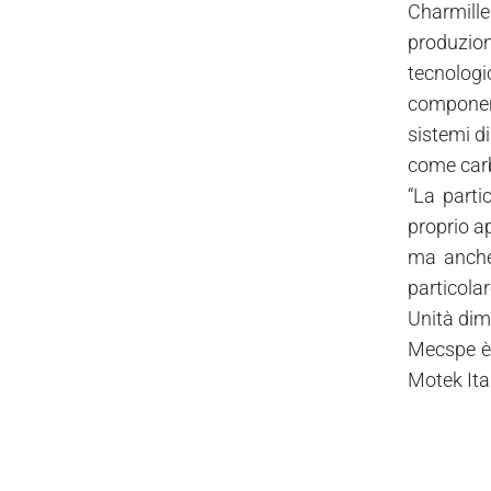
Charmille
produzion
tecnologi
component
sistemi d
come carb
“La partic
proprio ap
ma anche 
particolar
Unità dimo
Mecspe è 
Motek Ital