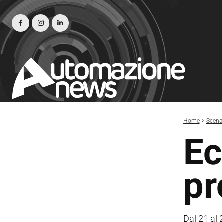
Home
Scena
Ec
pr
Dal 21 al 