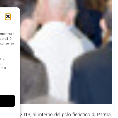
ermetterà a
 o gli ID
il consenso
anno
,
te di
 marzo 2013, all'interno del polo fieristico di Parma,