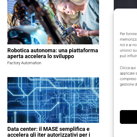
Per fornire
memorizzar
noi e ai n
Robotica autonoma: una piattaforma
univoci su
aperta accelera lo sviluppo
può influi
Factory Automation
Clicca qui
applicate 
compreso i
gestione d
Data center: il MASE semplifica e
Giunta al
accelera gli iter autorizzativi per i