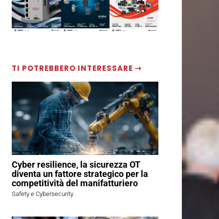
TI POTREBBERO INTERESSARE ⇢
Cyber resilience, la sicurezza OT
diventa un fattore strategico per la
competitività del manifatturiero
Safety e Cybersecurity