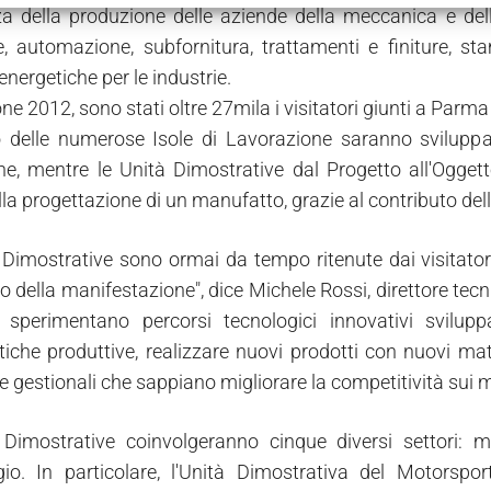
nza della produzione delle aziende della meccanica e del
e, automazione, subfornitura, trattamenti e finiture, s
energetiche per le industrie.
one 2012, sono stati oltre 27mila i visitatori giunti a Parma e
no delle numerose Isole di Lavorazione saranno sviluppat
ne, mentre le Unità Dimostrative dal Progetto all'Oggett
a progettazione di un manufatto, grazie al contributo delle
 Dimostrative sono ormai da tempo ritenute dai visitatori
o della manifestazione", dice Michele Rossi, direttore tecn
si sperimentano percorsi tecnologici innovativi svilupp
iche produttive, realizzare nuovi prodotti con nuovi mate
e gestionali che sappiano migliorare la competitività sui m
Dimostrative coinvolgeranno cinque diversi settori: mo
io. In particolare, l'Unità Dimostrativa del Motorspo