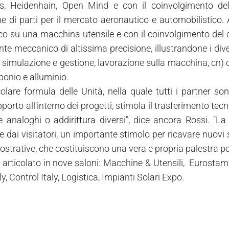
s, Heidenhain, Open Mind e con il coinvolgimento del c
e di parti per il mercato aeronautico e automobilistico. 
co su una macchina utensile e con il coinvolgimento del c
e meccanico di altissima precisione, illustrandone i dive
i simulazione e gestione, lavorazione sulla macchina, cn) 
onio e alluminio.
olare formula delle Unità, nella quale tutti i partner sono
porto all'interno dei progetti, stimola il trasferimento te
analoghi o addirittura diversi", dice ancora Rossi. "La t
e dai visitatori, un importante stimolo per ricavare nuovi 
strative, che costituiscono una vera e propria palestra per i
articolato in nove saloni: Macchine & Utensili, Eurostamp
y, Control Italy, Logistica, Impianti Solari Expo.