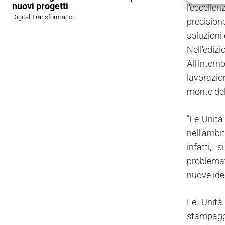
nuovi progetti
l'eccelle
Digital Transformation
precision
soluzioni 
Nell'edizi
All'inter
lavorazio
monte dell
"Le Unità
nell'ambit
infatti, 
problemat
nuove ide
Le Unità 
stampagg