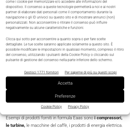
operative (Opex).
come i cookie per memorizzare e/o accedere alle informazioni del
dispositivo. Il consenso a queste tecnologie permetterà a noi e ai nostri
partner di elaborare dati personali come il comportamento durante la
Come immediato risultato si ottiene
una riduzione dei rischi
navigazione o gli ID univoci su questo sito e di mostrare annunci (non)
personalizzati. Non acconsentire o ritirare il consenso può influire
aziendali,
un miglioramento del flusso di cassa e
un aumento
negativamente su alcune caratteristiche e funzioni.
della produttività,
grazie a sistemi più affidabili che vengono
sottoposti regolarmente a manutenzione e riparati
Clicca qui sotto per acconsentire a quanto sopra o per fare scelte
dettagliate. Le tue scelte saranno applicate solamente a questo sito. È
immediatamente dal fornitore del servizio.
possibile modificare le impostazioni in qualsiasi momento, compreso il ritiro
del consenso, utilizzando i pulsanti della Cookie Policy o cliccando sul
pulsante di gestione del consenso nella parte inferiore dello schermo.
EaaS: a chi conviene?
Gestisci 1771 fornitori
Per saperne di più su questi scopi
Costruttori di macchinari industriali, automotive, packaging,
Accetta
industria mineraria sono, attualmente, tra
i settori che
traggono i maggiori benefici
dall’adozione di un modello
Preferenze
EaaS.
Cookie Policy
Privacy Policy
Esempi di prodotti forniti in formula Eaas sono
i compressori,
le turbine,
le macchine del caffè, i prodotti di energia elettrica.