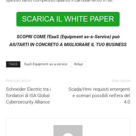
spesso tanto complesso quanto il cambiamento in sé.
SCOPRI COME l'EaaS (Equipment as-a-Service)
può
AIUTARTI IN CONCRETO A MIGLIORARE IL TUO BUSINESS
TAGS
EaaS-Equipment as-a-service
Relayr
Previous article
Next article
Schneider Electric tra i
Scada/Hmi: requisiti emergenti
fondatori di ISA Global
e scenari possibili nell’era del
Cybersecurity Alliance
4.0