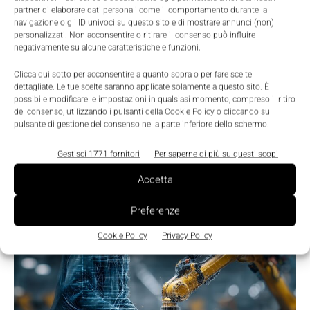
partner di elaborare dati personali come il comportamento durante la
LEGGI LA RIVISTA ⇢
navigazione o gli ID univoci su questo sito e di mostrare annunci (non)
personalizzati. Non acconsentire o ritirare il consenso può influire
negativamente su alcune caratteristiche e funzioni.
Clicca qui sotto per acconsentire a quanto sopra o per fare scelte
dettagliate. Le tue scelte saranno applicate solamente a questo sito. È
possibile modificare le impostazioni in qualsiasi momento, compreso il ritiro
del consenso, utilizzando i pulsanti della Cookie Policy o cliccando sul
pulsante di gestione del consenso nella parte inferiore dello schermo.
Gestisci 1771 fornitori
Per saperne di più su questi scopi
Accetta
TI POTREBBERO INTERESSARE ⇢
Preferenze
Cookie Policy
Privacy Policy