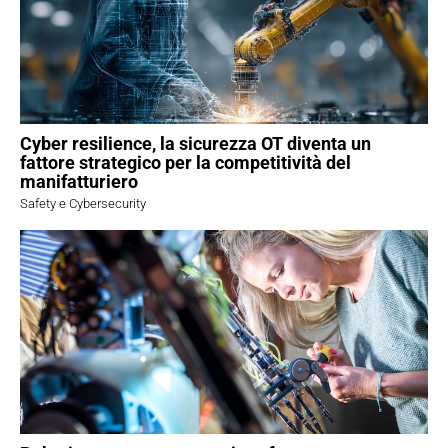
Cyber resilience, la sicurezza OT diventa un
fattore strategico per la competitività del
manifatturiero
Safety e Cybersecurity