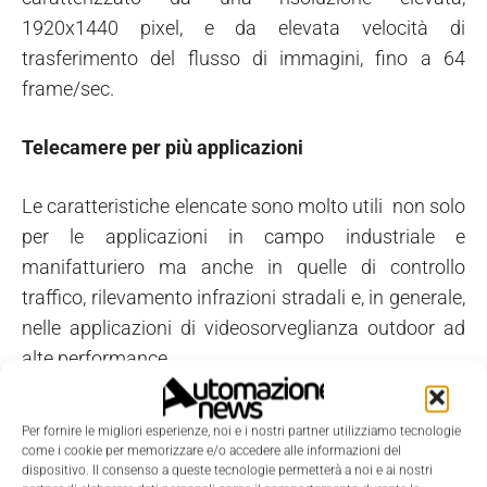
1920x1440 pixel, e da elevata velocità di
trasferimento del flusso di immagini, fino a 64
frame/sec.
Telecamere per più applicazioni
Le caratteristiche elencate sono molto utili non solo
per le applicazioni in campo industriale e
manifatturiero ma anche in quelle di controllo
traffico, rilevamento infrazioni stradali e, in generale,
nelle applicazioni di videosorveglianza outdoor ad
alte performance.
La gamma dinamica ottenibile da questo tipo di
telecamera la rende anche adatta per l'impiego nei
Per fornire le migliori esperienze, noi e i nostri partner utilizziamo tecnologie
settori scientifico, medicale, aerospaziale. La
come i cookie per memorizzare e/o accedere alle informazioni del
dispositivo. Il consenso a queste tecnologie permetterà a noi e ai nostri
massima temperatura di esercizio, 50°C, ne rende