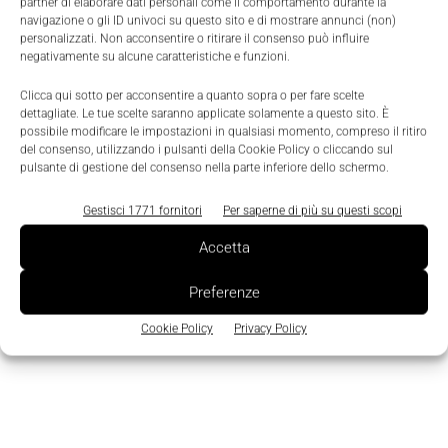
partner di elaborare dati personali come il comportamento durante la
più agevole l'installazione anche in posizioni e
navigazione o gli ID univoci su questo sito e di mostrare annunci (non)
personalizzati. Non acconsentire o ritirare il consenso può influire
località soggette a elevati sbalzi termici.
negativamente su alcune caratteristiche e funzioni.
Clicca qui sotto per acconsentire a quanto sopra o per fare scelte
dettagliate. Le tue scelte saranno applicate solamente a questo sito. È
possibile modificare le impostazioni in qualsiasi momento, compreso il ritiro
del consenso, utilizzando i pulsanti della Cookie Policy o cliccando sul
pulsante di gestione del consenso nella parte inferiore dello schermo.
Gestisci 1771 fornitori
Per saperne di più su questi scopi
Accetta
Preferenze
Cookie Policy
Privacy Policy