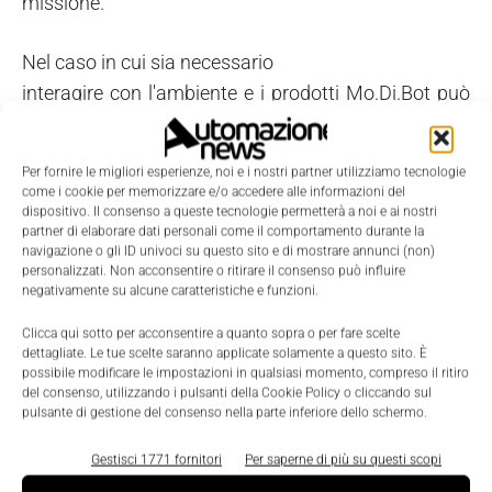
missione.
Nel caso in cui sia necessario
interagire con l'ambiente e i prodotti Mo.Di.Bot può
utilizzare un braccio robotico che gli consente
di effettuare operazioni come la pressione di un
Per fornire le migliori esperienze, noi e i nostri partner utilizziamo tecnologie
pulsante, la rotazione di una manopola, l'apertura e
come i cookie per memorizzare e/o accedere alle informazioni del
dispositivo. Il consenso a queste tecnologie permetterà a noi e ai nostri
la chiusura di una porta. Durante queste operazioni
partner di elaborare dati personali come il comportamento durante la
sensori di tatto, di forza e di coppia vengono
navigazione o gli ID univoci su questo sito e di mostrare annunci (non)
personalizzati. Non acconsentire o ritirare il consenso può influire
utilizzati da Mo.Di.Bot per controllare al tempo
negativamente su alcune caratteristiche e funzioni.
stesso la corretta esecuzione dell'operazione e la
Clicca qui sotto per acconsentire a quanto sopra o per fare scelte
corretta funzionalità degli oggetti.
dettagliate. Le tue scelte saranno applicate solamente a questo sito. È
possibile modificare le impostazioni in qualsiasi momento, compreso il ritiro
del consenso, utilizzando i pulsanti della Cookie Policy o cliccando sul
Diversi possono essere i campi applicativi di
pulsante di gestione del consenso nella parte inferiore dello schermo.
Mo.Di.Bot, dai laboratori prove vita all'ispezione per
gli scambi ferroviari, dalle camere
Gestisci 1771 fornitori
Per saperne di più su questi scopi
bianche agli impianti petrolchimici.