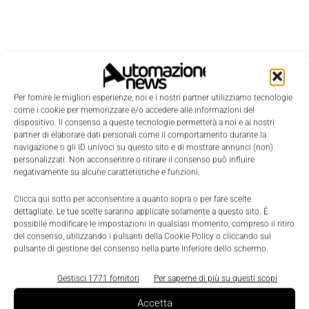
Per fornire le migliori esperienze, noi e i nostri partner utilizziamo tecnologie
come i cookie per memorizzare e/o accedere alle informazioni del
dispositivo. Il consenso a queste tecnologie permetterà a noi e ai nostri
partner di elaborare dati personali come il comportamento durante la
navigazione o gli ID univoci su questo sito e di mostrare annunci (non)
personalizzati. Non acconsentire o ritirare il consenso può influire
negativamente su alcune caratteristiche e funzioni.
Clicca qui sotto per acconsentire a quanto sopra o per fare scelte
dettagliate. Le tue scelte saranno applicate solamente a questo sito. È
possibile modificare le impostazioni in qualsiasi momento, compreso il ritiro
del consenso, utilizzando i pulsanti della Cookie Policy o cliccando sul
pulsante di gestione del consenso nella parte inferiore dello schermo.
LEGGI LA RIVISTA ⇢
Gestisci 1771 fornitori
Per saperne di più su questi scopi
Accetta