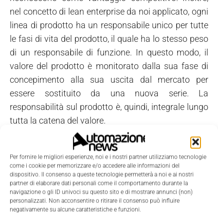
nel concetto di lean enterprise da noi applicato, ogni
linea di prodotto ha un responsabile unico per tutte
le fasi di vita del prodotto, il quale ha lo stesso peso
di un responsabile di funzione. In questo modo, il
valore del prodotto è monitorato dalla sua fase di
concepimento alla sua uscita dal mercato per
essere sostituito da una nuova serie. La
responsabilità sul prodotto è, quindi, integrale lungo
tutta la catena del valore.
Avete un'esperienza di oltre dieci anni nel
machinery. Quali sono le peculiarità di questo
Per fornire le migliori esperienze, noi e i nostri partner utilizziamo tecnologie
settore, che in Italia rappresenta il 30% del vostro
come i cookie per memorizzare e/o accedere alle informazioni del
mercato di riferimento?
dispositivo. Il consenso a queste tecnologie permetterà a noi e ai nostri
partner di elaborare dati personali come il comportamento durante la
navigazione o gli ID univoci su questo sito e di mostrare annunci (non)
Le aziende che costruiscono macchine e impianti
personalizzati. Non acconsentire o ritirare il consenso può influire
negativamente su alcune caratteristiche e funzioni.
hanno essenzialmente il problema di dover