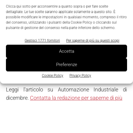
rispettare strette tempistiche di consegna e fare
Clicca qui sotto per acconsentire a quanto sopra o per fare scelte
dettagliate. Le tue scelte saranno applicate solamente a questo sito. È
fronte a elevati costi di sviluppo dei prodotti.
possibile modificare le impostazioni in qualsiasi momento, compreso il ritiro
del consenso, utilizzando i pulsanti della Cookie Policy o cliccando sul
Applicando un modello di lean production in queste
pulsante di gestione del consenso nella parte inferiore dello schermo.
realtà, è possibile raggiungere l'obiettivo di un flusso
di produzione efficiente, in linea con l'andamento
Gestisci 1771 fornitori
Per saperne di più su questi scopi
della domanda, e di una rete di fornitura affidabile,
Accetta
priva di colli di bottiglia. E le tecniche di
progettazione modulare sviluppate dal settore auto
Preferenze
motive sono perfette per il machinery.
Cookie Policy
Privacy Policy
Leggi l'articolo su Automazione Industriale di
dicembre.
Contatta la redazione per saperne di più