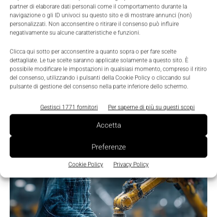
partner di elaborare dati personali come il comportamento durante la
LEGGI LA RIVISTA ⇢
navigazione o gli ID univoci su questo sito e di mostrare annunci (non)
personalizzati. Non acconsentire o ritirare il consenso può influire
negativamente su alcune caratteristiche e funzioni.
Clicca qui sotto per acconsentire a quanto sopra o per fare scelte
dettagliate. Le tue scelte saranno applicate solamente a questo sito. È
possibile modificare le impostazioni in qualsiasi momento, compreso il ritiro
del consenso, utilizzando i pulsanti della Cookie Policy o cliccando sul
pulsante di gestione del consenso nella parte inferiore dello schermo.
Gestisci 1771 fornitori
Per saperne di più su questi scopi
Accetta
TI POTREBBERO INTERESSARE ⇢
Preferenze
Cookie Policy
Privacy Policy