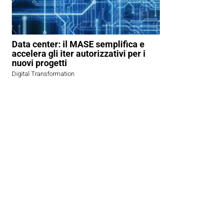
Data center: il MASE semplifica e
accelera gli iter autorizzativi per i
nuovi progetti
Digital Transformation