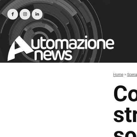
Home
Scena
Co
st
so