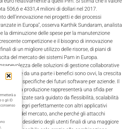
i euro relativamente a quelli Plm. Si stima che il valore
 506,6 e 4331,4 milioni di dollari nel 2017.
to dell'innovazione nei progetti e dei processi
i avanzate in Europa", osserva Karthik Sundaram, analista
a e la diminuzione delle spese per la manutenzione
 crescente competizione e il bisogno di innovazione
nali di un migliore utilizzo delle risorse, di piani di
escita del mercato dei sistemi Pam in Europa.
sapevolezza delle soluzioni di gestione collaborative
mi Plm. Se da una parte i benefici sono ovvi, la crescita
d e dalle specifiche dei futuri software per aziende. Il
azione della produzione rappresenterà una sfida per
ermetterà a
onali avanzate sarà guidato da flessibilità, scalabilità
 o gli ID
 che si integri perfettamente con altri applicativi
il consenso
i operatori del mercato, anche perché gli attacchi
rcato”. Il desiderio degli utenti finali di una maggiore
anno
,