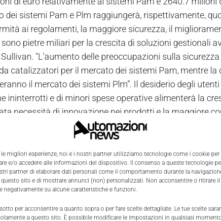
oni di euro relativamente ai sistemi Pam e 2640.7 milioni d
o dei sistemi Pam e Plm raggiungerà, rispettivamente, quota
rmità ai regolamenti, la maggiore sicurezza, il miglioramen
 sono pietre miliari per la crescita di soluzioni gestional
& Sullivan. "L'aumento delle preoccupazioni sulla sicurezz
da catalizzatori per il mercato dei sistemi Pam, mentre la
ranno il mercato dei sistemi Plm”. Il desiderio degli utenti fi
e ininterrotti e di minori spese operative alimenterà la cr
ta necessità di innovazione nei prodotti e la maggiore con
i prodotto (cPDm) accrescerà invece il potenziale dei siste
zioni gestionali avanzate in Europa dipenderà dagli standar
i una struttura che unisca applicativi enterprise e autom
 le migliori esperienze, noi e i nostri partner utilizziamo tecnologie come i cookie per
e e/o accedere alle informazioni del dispositivo. Il consenso a queste tecnologie p
cato negli anni a venire. “Il successo delle soluzioni gesti
ostri partner di elaborare dati personali come il comportamento durante la navigazione
a", spiega Karthik. "La necessità di una soluzione scalabile
 questo sito e di mostrare annunci (non) personalizzati. Non acconsentire o ritirare 
re negativamente su alcune caratteristiche e funzioni.
 sarà un requisito imprescindibile dei prodotti per tutti gl
i costituiscono una seria minaccia per le prospettive del me
 sotto per acconsentire a quanto sopra o per fare scelte dettagliate. Le tue scelte sar
solamente a questo sito. È possibile modificare le impostazioni in qualsiasi momento