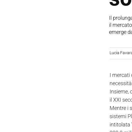
Il prolung
il mercato
emerge da 
Lucia Favar
I mercati
necessità 
Insieme, 
il XXI sec
Mentre i s
sistemi P
intitolat