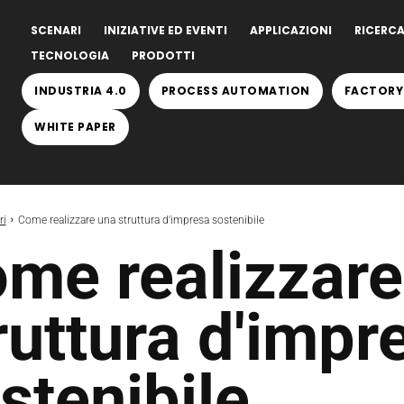
SCENARI
INIZIATIVE ED EVENTI
APPLICAZIONI
RICERCA
TECNOLOGIA
PRODOTTI
INDUSTRIA 4.0
PROCESS AUTOMATION
FACTORY
WHITE PAPER
ri
Come realizzare una struttura d'impresa sostenibile
me realizzare
ruttura d'impr
stenibile