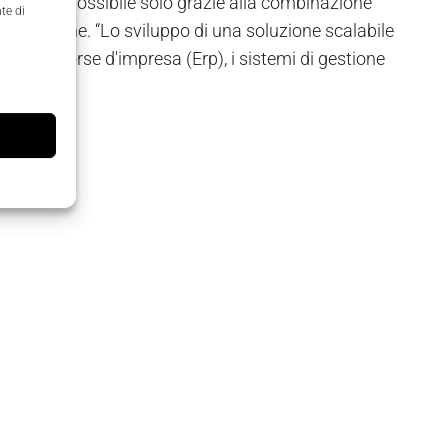
e. Ciò sarà possibile solo grazie alla combinazione
te di
produzione. “Lo sviluppo di una soluzione scalabile
 delle risorse d'impresa (Erp), i sistemi di gestione