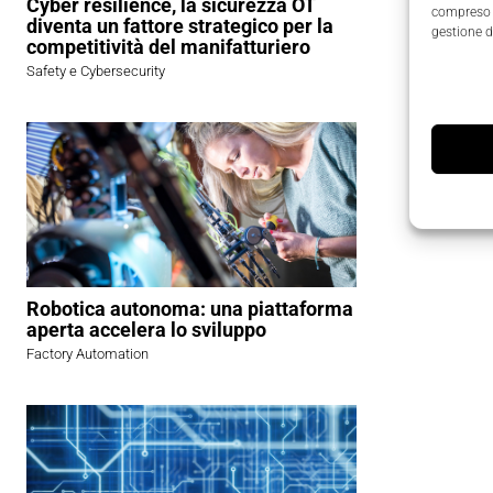
produttivi
Cyber resilience, la sicurezza OT
compreso i
diventa un fattore strategico per la
sistemati
gestione d
competitività del manifatturiero
che sia si
Safety e Cybersecurity
delle funz
Robotica autonoma: una piattaforma
aperta accelera lo sviluppo
Factory Automation