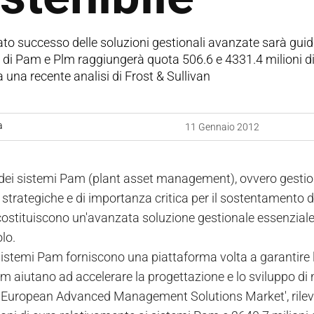
ato successo delle soluzioni gestionali avanzate sarà guidat
 di Pam e Plm raggiungerà quota 506.6 e 4331.4 milioni di
una recente analisi di Frost & Sullivan
a
11 Gennaio 2012
 dei sistemi Pam (plant asset management), ovvero gestione
strategiche e di importanza critica per il sostentamento de
costituiscono un'avanzata soluzione gestionale essenziale 
olo.
istemi Pam forniscono una piattaforma volta a garantire la 
lm aiutano ad accelerare la progettazione e lo sviluppo di 
a 'European Advanced Management Solutions Market', rileva