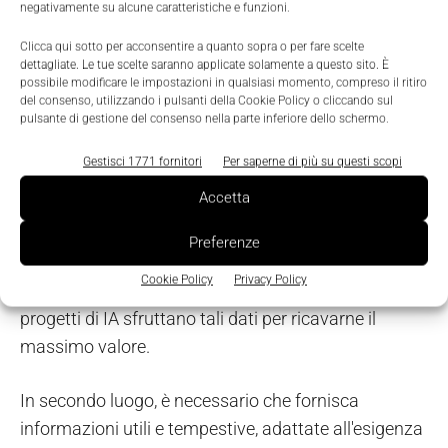
negativamente su alcune caratteristiche e funzioni.
valore all'interno del proprio programma DX
Clicca qui sotto per acconsentire a quanto sopra o per fare scelte
dettagliate. Le tue scelte saranno applicate solamente a questo sito. È
Dopo aver identificato i punti deboli e allineato il
possibile modificare le impostazioni in qualsiasi momento, compreso il ritiro
proprio programma IA a una strategia DX globale, è
del consenso, utilizzando i pulsanti della Cookie Policy o cliccando sul
pulsante di gestione del consenso nella parte inferiore dello schermo.
il momento di sviluppare un progetto di IA, che deve
necessariamente contenere alcuni elementi chiave.
Gestisci 1771 fornitori
Per saperne di più su questi scopi
Accetta
Innanzitutto, deve trarre vantaggio dai dati
disponibili. I programmi DX per loro natura creano e
Preferenze
forniscono molti dati che hanno la possibilità di
Cookie Policy
Privacy Policy
essere sfruttati dall'IA per una maggiore efficienza. I
progetti di IA sfruttano tali dati per ricavarne il
massimo valore.
In secondo luogo, è necessario che fornisca
informazioni utili e tempestive, adattate all'esigenza