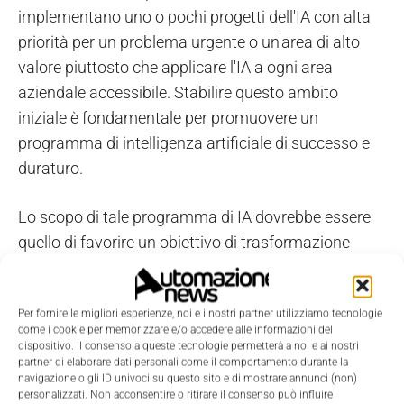
implementano uno o pochi progetti dell'IA con alta
priorità per un problema urgente o un'area di alto
valore piuttosto che applicare l'IA a ogni area
aziendale accessibile. Stabilire questo ambito
iniziale è fondamentale per promuovere un
programma di intelligenza artificiale di successo e
duraturo.
Lo scopo di tale programma di IA dovrebbe essere
quello di favorire un obiettivo di trasformazione
digitale. I leader aziendali dovrebbero fermarsi e
chiedersi: in che modo questo progetto IA offre alla
Per fornire le migliori esperienze, noi e i nostri partner utilizziamo tecnologie
nostra organizzazione una nuova capacità che
come i cookie per memorizzare e/o accedere alle informazioni del
aiuterà a raggiungere gli obiettivi DX?
dispositivo. Il consenso a queste tecnologie permetterà a noi e ai nostri
partner di elaborare dati personali come il comportamento durante la
navigazione o gli ID univoci su questo sito e di mostrare annunci (non)
3. Implementare un progetto basato sull'IA di alto
personalizzati. Non acconsentire o ritirare il consenso può influire