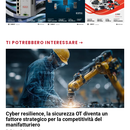
TI POTREBBERO INTERESSARE ⇢
Cyber resilience, la sicurezza OT diventa un
fattore strategico per la competitività del
manifatturiero