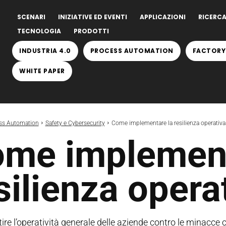
SCENARI
INIZIATIVE ED EVENTI
APPLICAZIONI
RICERCA
TECNOLOGIA
PRODOTTI
INDUSTRIA 4.0
PROCESS AUTOMATION
FACTORY
WHITE PAPER
ss Automation
Safety e Cybersecurity
Come implementare la resilienza operativa
me implement
silienza opera
ire l’operatività generale delle aziende contro le minacce 