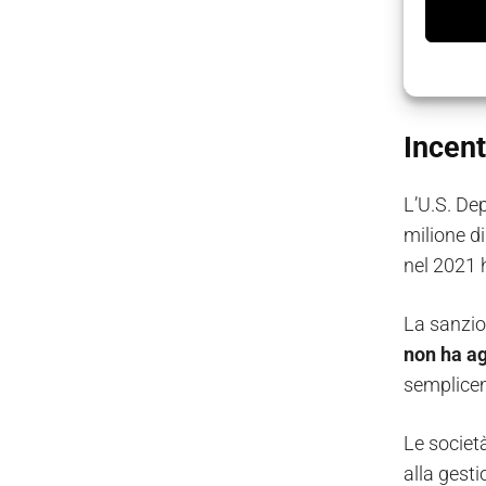
Nel panora
compromet
problemi
Incent
L’U.S. De
milione di
nel 2021 h
La sanzion
non ha ag
semplicem
Le societ
alla gesti