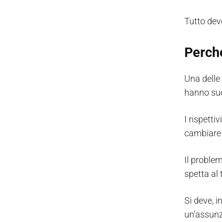
Tutto deve
Perché
Una delle 
hanno suc
I rispetti
cambiare 
Il proble
spetta al 
Si deve, i
un’assunz