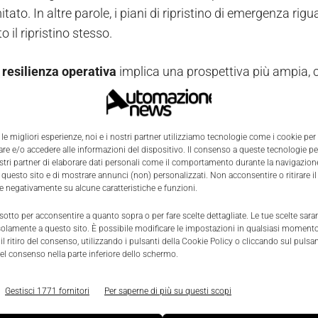
tato. In altre parole, i piani di ripristino di emergenza rig
o il ripristino stesso.
 resilienza operativa
implica una prospettiva più ampia,
tire la continuità operativa
durante gli attacchi o altri tip
zare gli anelli deboli della catena
 le migliori esperienze, noi e i nostri partner utilizziamo tecnologie come i cookie per
e e/o accedere alle informazioni del dispositivo. Il consenso a queste tecnologie p
ostri partner di elaborare dati personali come il comportamento durante la navigazione
nza operativa ha un raggio di azione che richiede la partecip
 questo sito e di mostrare annunci (non) personalizzati. Non acconsentire o ritirare 
re negativamente su alcune caratteristiche e funzioni.
zzazione. Non può essere appannaggio esclusivo di un t
 al personale.
 sotto per acconsentire a quanto sopra o per fare scelte dettagliate. Le tue scelte sar
solamente a questo sito. È possibile modificare le impostazioni in qualsiasi momento
l ritiro del consenso, utilizzando i pulsanti della Cookie Policy o cliccando sul pulsan
li direttivi deve sapere quali sono i rischi e quanto l’azie
el consenso nella parte inferiore dello schermo.
redisporre funzioni e accordi di approvvigionamento con for
 flussi di lavoro quotidiani, e se un fornitore non basta per g
Gestisci 1771 fornitori
Per saperne di più su questi scopi