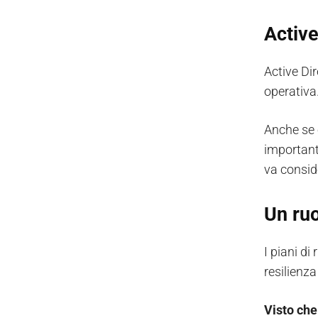
Active
Active Dir
operativ
Anche se o
importante
va consid
Un ruo
I piani di
resilienza
Visto che