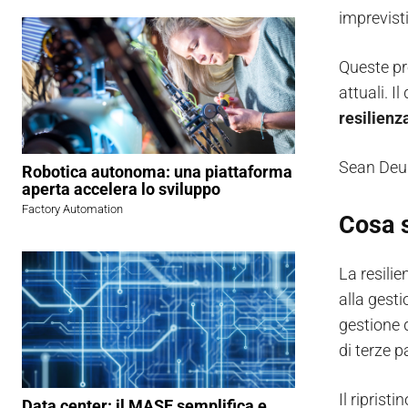
imprevisti
Queste pr
attuali. I
resilienz
Sean Deub
Robotica autonoma: una piattaforma
aperta accelera lo sviluppo
Factory Automation
Cosa s
La resili
alla gesti
gestione d
di terze pa
Il riprist
Data center: il MASE semplifica e