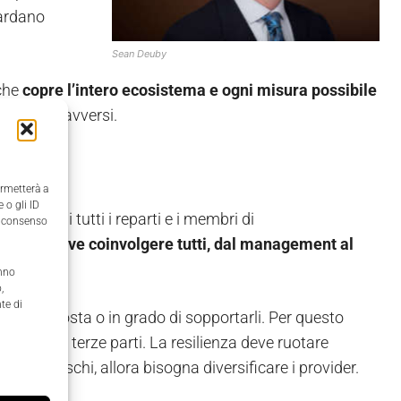
uardano
Sean Deuby
 che
copre l’intero ecosistema e ogni misura possibile
i di eventi avversi.
ermetterà a
 o gli ID
azione di tutti i reparti e i membri di
il consenso
eam, ma
deve coinvolgere tutti, dal management al
anno
,
te di
nda sia esposta o in grado di sopportarli. Per questo
nitori di terze parti. La resilienza deve ruotare
estire i rischi, allora bisogna diversificare i provider.