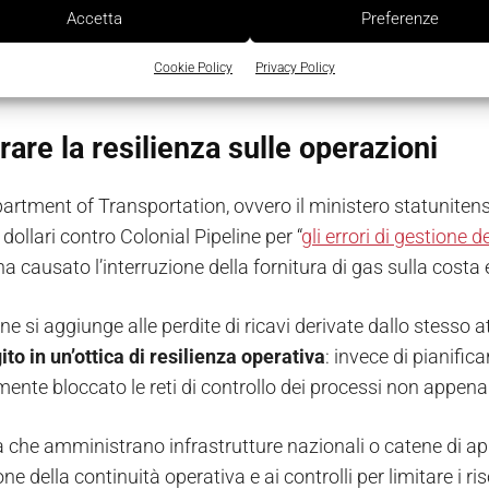
ma odierno, siamo tutti nel mirino: aziende, fornitori, par
Accetta
Preferenze
tere o bloccare i sistemi di un fornitore, anche le azi
Cookie Policy
Privacy Policy
.
rare la resilienza sulle operazioni
partment of Transportation, ovvero il ministero statunitens
 dollari contro Colonial Pipeline per “
gli errori di gestione d
a causato l’interruzione della fornitura di gas sulla costa e
e si aggiunge alle perdite di ricavi derivate dallo stesso 
ito in un’ottica di resilienza operativa
: invece di pianific
ente bloccato le reti di controllo dei processi non appena
à che amministrano infrastrutture nazionali o catene di a
one della continuità operativa e ai controlli per limitare i ris