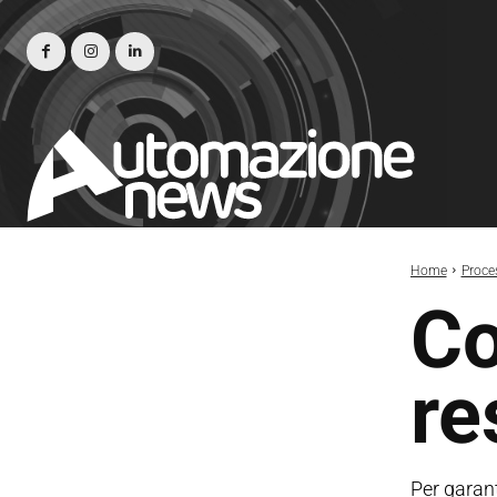
Home
Proce
Co
re
Per garant