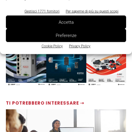
Gestisci 1771 fornitori
Per saperne di più su questi scopi
Accetta
LEGGI LA RIVISTA ⇢
Preferenze
Cookie Policy
Privacy Policy
TI POTREBBERO INTERESSARE ⇢