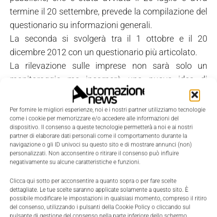
termine il 20 settembre, prevede la compilazione del
questionario su informazioni generali.
La seconda si svolgerà tra il 1 ottobre e il 20
dicembre 2012 con un questionario più articolato.
La rilevazione sulle imprese non sarà solo un
monitoraggio ma incarnerà una nuova idea di
'censimento continuo'. Alle informazioni tradizionali,
in gran parte desunte dagli archivi amministrativi, si
Per fornire le migliori esperienze, noi e i nostri partner utilizziamo tecnologie
aggiunge un registro statistico dell'occupazione i cui
come i cookie per memorizzare e/o accedere alle informazioni del
dispositivo. Il consenso a queste tecnologie permetterà a noi e ai nostri
dati, congiuntamente a quelli tradizionali sul
partner di elaborare dati personali come il comportamento durante la
navigazione o gli ID univoci su questo sito e di mostrare annunci (non)
sistema impresa, rappresenteranno una solida base
personalizzati. Non acconsentire o ritirare il consenso può influire
su cui strutturare annualmente indagini
negativamente su alcune caratteristiche e funzioni.
sull'imprenditorialità italiana. I dati censuari
Clicca qui sotto per acconsentire a quanto sopra o per fare scelte
offriranno, inoltre, approfondimenti inediti su temi
dettagliate. Le tue scelte saranno applicate solamente a questo sito. È
possibile modificare le impostazioni in qualsiasi momento, compreso il ritiro
come governance, relazioni tra imprese,
del consenso, utilizzando i pulsanti della Cookie Policy o cliccando sul
competitività, internazionalizzazione e strategie
pulsante di gestione del consenso nella parte inferiore dello schermo.