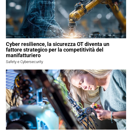
Cyber resilience, la sicurezza OT diventa un
fattore strategico per la competitività del
manifatturiero
Safety e Cybersecurity