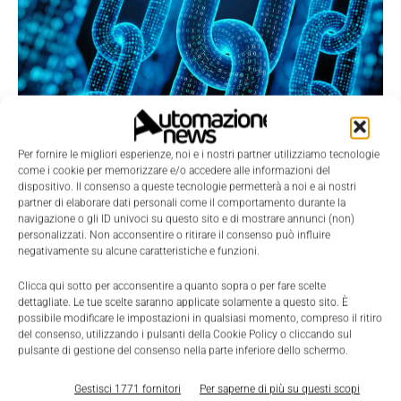
Intelligenza artificiale e Blockchain
Per fornire le migliori esperienze, noi e i nostri partner utilizziamo tecnologie
La Redazione
-
21 Ottobre 2022
come i cookie per memorizzare e/o accedere alle informazioni del
Blockchain e AI sono state finora considerate come tecnologie
dispositivo. Il consenso a queste tecnologie permetterà a noi e ai nostri
separate, con pochi elementi in comune. Si inizia però a
partner di elaborare dati personali come il comportamento durante la
parlare di convergenza, e questo a partire da un elemento
navigazione o gli ID univoci su questo sito e di mostrare annunci (non)
personalizzati. Non acconsentire o ritirare il consenso può influire
fondamentale di contatto: i dati. Scarica il documento gratuito
negativamente su alcune caratteristiche e funzioni.
e scopri di più sul rapporto tra questi due pilastri della
tecnologia.
Clicca qui sotto per acconsentire a quanto sopra o per fare scelte
dettagliate. Le tue scelte saranno applicate solamente a questo sito. È
possibile modificare le impostazioni in qualsiasi momento, compreso il ritiro
del consenso, utilizzando i pulsanti della Cookie Policy o cliccando sul
pulsante di gestione del consenso nella parte inferiore dello schermo.
Gestisci 1771 fornitori
Per saperne di più su questi scopi