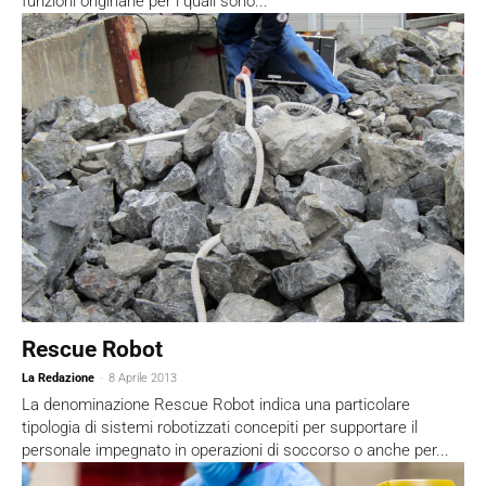
funzioni originarie per i quali sono...
Rescue Robot
La Redazione
-
8 Aprile 2013
La denominazione Rescue Robot indica una particolare
tipologia di sistemi robotizzati concepiti per supportare il
personale impegnato in operazioni di soccorso o anche per...