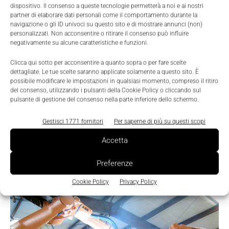
dispositivo. Il consenso a queste tecnologie permetterà a noi e ai nostri
partner di elaborare dati personali come il comportamento durante la
navigazione o gli ID univoci su questo sito e di mostrare annunci (non)
personalizzati. Non acconsentire o ritirare il consenso può influire
negativamente su alcune caratteristiche e funzioni.
Clicca qui sotto per acconsentire a quanto sopra o per fare scelte
dettagliate. Le tue scelte saranno applicate solamente a questo sito. È
possibile modificare le impostazioni in qualsiasi momento, compreso il ritiro
del consenso, utilizzando i pulsanti della Cookie Policy o cliccando sul
pulsante di gestione del consenso nella parte inferiore dello schermo.
Gestisci 1771 fornitori
Per saperne di più su questi scopi
Sistemi di Visione per Robot
Accetta
La Redazione
-
29 Marzo 2013
Preferenze
Non è la prima volta che affrontiamo il tema della Robot
Vision, e l’ultima volta è stata nel gennaio 2012. Da allora, quali
Cookie Policy
Privacy Policy
sono...