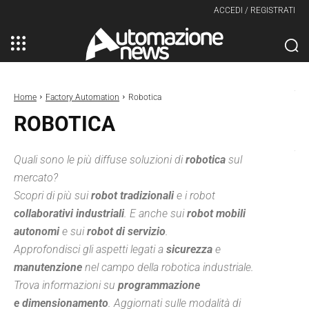
ACCEDI / REGISTRATI
Home
Factory Automation
Robotica
ROBOTICA
Quali sono le più diffuse soluzioni di
robotica
sul
mercato?
Scopri di più sui
robot tradizionali
e i robot
collaborativi industriali
. E anche sui
robot mobili
autonomi
e sui
robot di servizio
.
Approfondisci gli aspetti legati a
sicurezza
e
manutenzione
nel campo della robotica industriale.
Trova informazioni su
programmazione
e
dimensionamento
. Aggiornati sulle modalità di