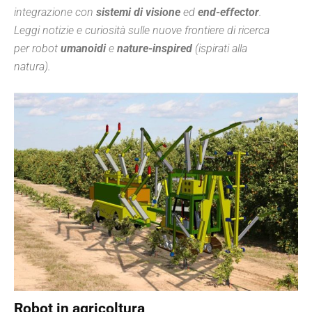
integrazione con
sistemi di visione
ed
end-effector
.
Leggi notizie e curiosità sulle nuove frontiere di ricerca
per robot
umanoidi
e
nature-inspired
(
ispirati alla
natura
).
Robot in agricoltura