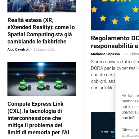
Realtà estesa (XR,
eXtended Reality): come lo
Spatial Computing sta già
Regolamento DOR
cambiando le fabbriche
responsabilità e 
Aldo Cavalcoli
-
23 Luglio 2026
Marianna Capasso
-
28 Febbra
Siamo davvero tutti all
DORA per la cyber resili
questo nostro vademec
obblighi, asset critici e 
con un'utile timeline.
Per fornire
memorizzar
Compute Express Link
noi e ai n
(CXL), la tecnologia di
univoci su
interconnessione che
può influi
mitiga il problema dei
Clicca qui
limiti di memoria per l’AI
applicate 