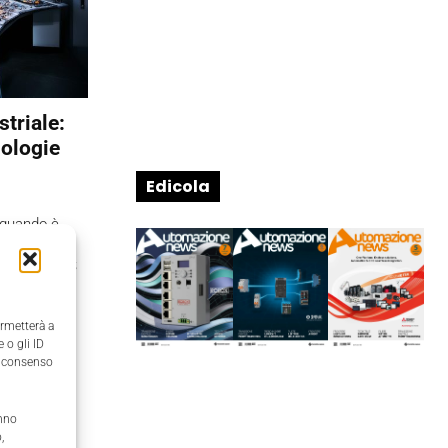
striale:
nologie
Edicola
, quando è
quali sono
l settore ICS
a nostra
are sfide
ermetterà a
timenti in
 o gli ID
il consenso
anno
,