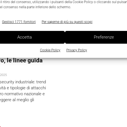
l ritiro del consenso, utilizzando i pulsanti della Cookie Policy o cliccando sul pulsan
el consenso nella parte inferiore dello schermo.
Gestisci 1771 fornitori
Per saperne di più su questi scopi
Accetta
Preferenze
dustriale, a che
Cookie Policy
Privacy Policy
attacchi, il
, le linee guida
 2025
security industriale: trend
vità e tipologie di attacchi
dro normativo nazionale e
eggere al meglio gli