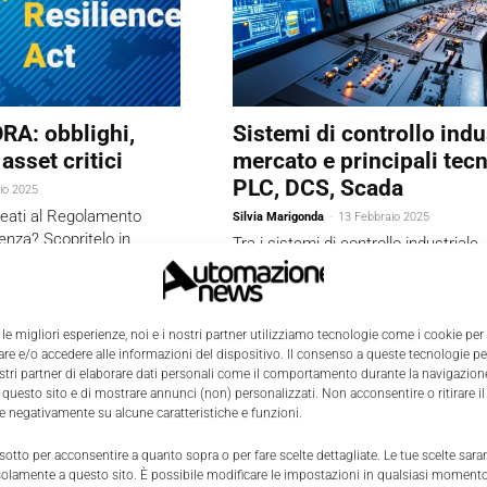
A: obblighi,
Sistemi di controllo indu
asset critici
mercato e principali tec
PLC, DCS, Scada
io 2025
ineati al Regolamento
Silvia Marigonda
-
13 Febbraio 2025
enza? Scopritelo in
Tra i sistemi di controllo industriale
um, dove riassumiamo
meglio usare PLC, DCS o SCADA? E 
responsabilità introdotte,
invece le attuali tendenze in atto ne
(Industrial Control System)? Ecco l
analisi, con qualche idea per anticip
 le migliori esperienze, noi e i nostri partner utilizziamo tecnologie come i cookie per
e e/o accedere alle informazioni del dispositivo. Il consenso a queste tecnologie p
future e orientare al meglio gli inves
ostri partner di elaborare dati personali come il comportamento durante la navigazione
questo ambito.
 questo sito e di mostrare annunci (non) personalizzati. Non acconsentire o ritirare 
re negativamente su alcune caratteristiche e funzioni.
 sotto per acconsentire a quanto sopra o per fare scelte dettagliate. Le tue scelte sar
solamente a questo sito. È possibile modificare le impostazioni in qualsiasi momento