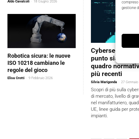
Aldo Cavalcoli
-
18 Giugno 2026
compreso i
gestione d
Cybersecurity in
Robotica sicura: le nuove
punto siamo? Gli 
ISO 10218 cambiano le
quadro normativo
regole del gioco
più recenti
Elisa Crotti
-
9 Febbraio 2026
Silvia Marigonda
-
27 Gennaio
Scopri di più sulla cyber
di mercato, livello di gra
nel manifatturiero, qua
UE, linee guida per prot
impianti.