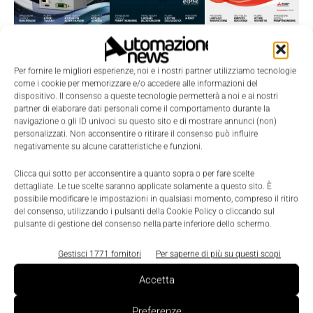
TI POTREBBERO INTERESSARE ⇢
Per fornire le migliori esperienze, noi e i nostri partner utilizziamo tecnologie
come i cookie per memorizzare e/o accedere alle informazioni del
dispositivo. Il consenso a queste tecnologie permetterà a noi e ai nostri
partner di elaborare dati personali come il comportamento durante la
navigazione o gli ID univoci su questo sito e di mostrare annunci (non)
personalizzati. Non acconsentire o ritirare il consenso può influire
negativamente su alcune caratteristiche e funzioni.
Clicca qui sotto per acconsentire a quanto sopra o per fare scelte
dettagliate. Le tue scelte saranno applicate solamente a questo sito. È
possibile modificare le impostazioni in qualsiasi momento, compreso il ritiro
del consenso, utilizzando i pulsanti della Cookie Policy o cliccando sul
pulsante di gestione del consenso nella parte inferiore dello schermo.
Cyber resilience, la sicurezza OT diventa un
Gestisci 1771 fornitori
Per saperne di più su questi scopi
fattore strategico per la competitività del
manifatturiero
Accetta
Safety e Cybersecurity
Preferenze