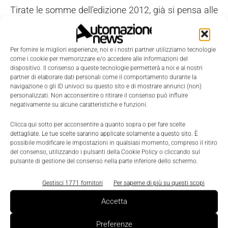
Tirate le somme dell'edizione 2012, già si pensa alle
novità per il 2014 (la fiera si terrà dal 20 al 23
maggio,
ndr
). “Per la prossima edizione è stata fatta
Per fornire le migliori esperienze, noi e i nostri partner utilizziamo tecnologie
la scelta chiara di potenziare la proposta relativa
come i cookie per memorizzare e/o accedere alle informazioni del
alla robotica di servizio”, ha detto Michael Wenzel,
dispositivo. Il consenso a queste tecnologie permetterà a noi e ai nostri
partner di elaborare dati personali come il comportamento durante la
presidente del Consiglio di Amministrazione di
navigazione o gli ID univoci su questo sito e di mostrare annunci (non)
Vdma Robotik + Automation. “Sono molto
personalizzati. Non acconsentire o ritirare il consenso può influire
negativamente su alcune caratteristiche e funzioni.
soddisfatto di questa evoluzione strategica, perché
nel nostro settore, e soprattutto nella robotica, ci
Clicca qui sotto per acconsentire a quanto sopra o per fare scelte
dettagliate. Le tue scelte saranno applicate solamente a questo sito. È
sono evidenti sinergie e la robotica di servizio
possibile modificare le impostazioni in qualsiasi momento, compreso il ritiro
professionale ha già trovato applicazioni
del consenso, utilizzando i pulsanti della Cookie Policy o cliccando sul
pulsante di gestione del consenso nella parte inferiore dello schermo.
commerciali di successo”.
Gestisci 1771 fornitori
Per saperne di più su questi scopi
Accetta
Preferenze