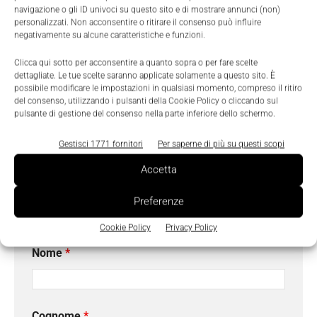
immagini, alla precisa localizzazione e misura degli
navigazione o gli ID univoci su questo sito e di mostrare annunci (non)
personalizzati. Non acconsentire o ritirare il consenso può influire
oggetti, alla rilevazione delle più piccole non
negativamente su alcune caratteristiche e funzioni.
conformità. Inoltre, il Control Panel Manager (CPM)
Clicca qui sotto per acconsentire a quanto sopra o per fare scelte
di IMPACT semplifica la creazione di interfacce
dettagliate. Le tue scelte saranno applicate solamente a questo sito. È
operatore per consentire il monitoraggio in tempo
possibile modificare le impostazioni in qualsiasi momento, compreso il ritiro
del consenso, utilizzando i pulsanti della Cookie Policy o cliccando sul
reale e per un immediato tuning dei parametri di
pulsante di gestione del consenso nella parte inferiore dello schermo.
ispezione.
Gestisci 1771 fornitori
Per saperne di più su questi scopi
Accetta
Preferenze
Richiedi maggiori informazioni
Cookie Policy
Privacy Policy
I campi contrassegnati con
*
sono obbligatori.
Nome
*
Cognome
*