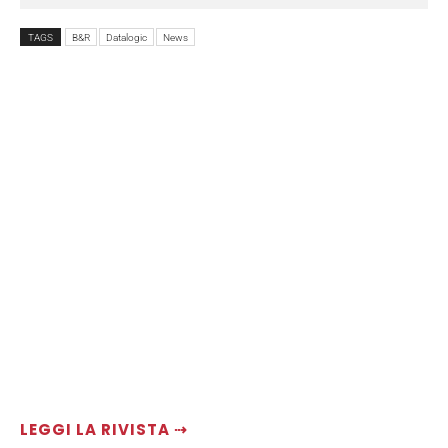
TAGS
B&R
Datalogic
News
LEGGI LA RIVISTA ⇢