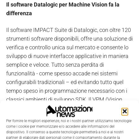
Il software Datalogic per Machine Vision fa la
differenza
Il software IMPACT Suite di Datalogic, con oltre 120
strumenti software disponibili, offre una soluzione di
verifica e controllo unica sul mercato e consente lo
sviluppo di nuove interfacce applicative in maniera
semplice e veloce. Tutto senza perdita di
funzionalità - come spesso accade nei sistemi
configurabili tradizionali – ed evitando tutto quel
tempo speso in programmazione necessario con i
classici ambienti di sviluppo SDK. Il VPM (Vision
Program Manager) mette a disposizione centinaia
di funzioni di analisi delle immagini ed è l’ambiente
Per fornire le migliori esperienze, noi e i nostri partner utilizziamo tecnologie
ideale per definire in maniera rapida e intuitiva la
come i cookie per memorizzare e/o accedere alle informazioni del
dispositivo. Il consenso a queste tecnologie permetterà a noi e ai nostri
“ricetta” di ispezione: dalla veloce acquisizione delle
partner di elaborare dati personali come il comportamento durante la