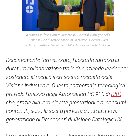
A sinistra in foto Donato Montanari, General Manager della
Business Unit Machine Vision in Datalogic, a destra Luca
Galluzzi, Direttore Generale di B&R Automazione Industriale.
Recentemente formalizzato, l’accordo rafforza la
duratura collaborazione tra le due aziende leader per
sostenere al meglio il crescente mercato della
Visione industriale. Questa partnership tecnologica
prevede l’utilizzo degli Automation PC 910 di
B&R
che, grazie alla loro elevate prestazioni e ai consumi
contenuti, sono la scelta perfetta come la nuova
generazione di Processori di Visione Datalogic UX.
Le aziende produttrici, qualunque sia il loro settore,