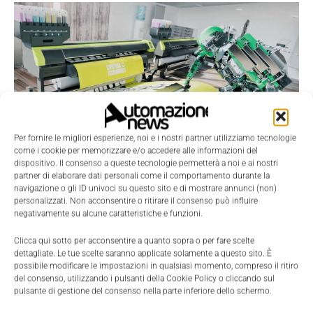
Per fornire le migliori esperienze, noi e i nostri partner utilizziamo tecnologie
come i cookie per memorizzare e/o accedere alle informazioni del
dispositivo. Il consenso a queste tecnologie permetterà a noi e ai nostri
Con la nascita di Nidec Drives ci saranno cambiamenti di immagine che
partner di elaborare dati personali come il comportamento durante la
riguarderanno i social media, il branding di prodotto e la documentazione
navigazione o gli ID univoci su questo sito e di mostrare annunci (non)
personalizzati. Non acconsentire o ritirare il consenso può influire
Proprio per questa ragione, è legittimo immaginare
negativamente su alcune caratteristiche e funzioni.
margini di crescita
interessanti nel mercato. La
Clicca qui sotto per acconsentire a quanto sopra o per fare scelte
domanda è: da dove arriveranno? Avere la risposta,
dettagliate. Le tue scelte saranno applicate solamente a questo sito. È
possibile modificare le impostazioni in qualsiasi momento, compreso il ritiro
significa predisporsi a cogliere le opportunità
del consenso, utilizzando i pulsanti della Cookie Policy o cliccando sul
emergenti.
pulsante di gestione del consenso nella parte inferiore dello schermo.