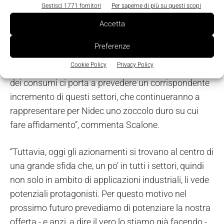
Gestisci 1771 fornitori
Per saperne di più su questi scopi
“Storicamente la nostra competenza ci vede
Accetta
protagonisti nei settori del packaging, food &
beverage, tessile, printing; in generale, in tutte quelle
Preferenze
applicazioni dove la tecnica del
motion
si esprime ai
Cookie Policy
Privacy Policy
più alti livelli. La costante crescita a livello mondiale
dei consumi ci porta a prevedere un corrispondente
incremento di questi settori, che continueranno a
rappresentare per Nidec uno zoccolo duro su cui
fare affidamento”, commenta Scalone.
“Tuttavia, oggi gli azionamenti si trovano al centro di
una grande sfida che, un po’ in tutti i settori, quindi
non solo in ambito di applicazioni industriali, li vede
potenziali protagonisti. Per questo motivo nel
prossimo futuro prevediamo di potenziare la nostra
offerta - e anzi, a dire il vero lo stiamo già facendo -