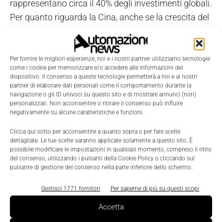
rappresentano circa il 40% degli investimenti globali.
Per quanto riguarda la Cina, anche se la crescita del
Pil prevista dell'8,2% nel 2012 è uno dei dati più
bassi registrati negli ultimi anni, ci si aspetta che ci
sia un ulteriore incremento degli investimenti nella
Per fornire le migliori esperienze, noi e i nostri partner utilizziamo tecnologie
come i cookie per memorizzare e/o accedere alle informazioni del
seconda metà del 2012, in seguito a una prima
dispositivo. Il consenso a queste tecnologie permetterà a noi e ai nostri
ripresa del mercato europeo e a maggiori interventi
partner di elaborare dati personali come il comportamento durante la
navigazione o gli ID univoci su questo sito e di mostrare annunci (non)
governativi capaci di influenzare il mercato
personalizzati. Non acconsentire o ritirare il consenso può influire
negativamente su alcune caratteristiche e funzioni.
dell'automazione industriale in Cina”, ha concluso
Sultan. “La ripresa dell'economia cinese influenzerà
Clicca qui sotto per acconsentire a quanto sopra o per fare scelte
positivamente anche l'America Latina, che ha
dettagliate. Le tue scelte saranno applicate solamente a questo sito. È
possibile modificare le impostazioni in qualsiasi momento, compreso il ritiro
recentemente rallentato a causa di una forte
del consenso, utilizzando i pulsanti della Cookie Policy o cliccando sul
pulsante di gestione del consenso nella parte inferiore dello schermo.
dipendenza dagli investimenti provenienti dalla
Cina”.
Gestisci 1771 fornitori
Per saperne di più su questi scopi
Accetta