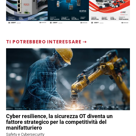
TI POTREBBERO INTERESSARE ⇢
Cyber resilience, la sicurezza OT diventa un
fattore strategico per la competitività del
manifatturiero
Safety e Cybersecurity