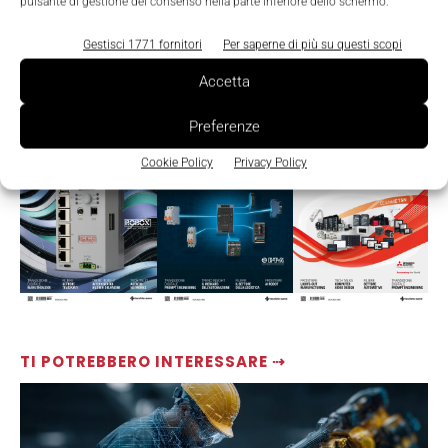
pulsante di gestione del consenso nella parte inferiore dello schermo.
Gestisci 1771 fornitori
Per saperne di più su questi scopi
Accetta
LEGGI LA RIVISTA ⇢
Preferenze
Cookie Policy
Privacy Policy
TI POTREBBERO INTERESSARE ⇢