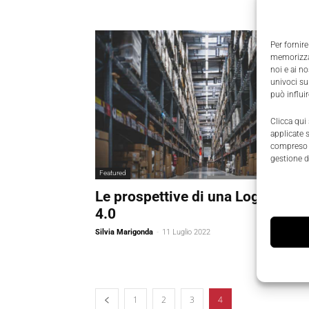
Per fornire
memorizzar
noi e ai n
univoci su
può influi
Clicca qui
applicate 
compreso i
gestione d
Featured
Le prospettive di una Logistica
4.0
Silvia Marigonda
-
11 Luglio 2022
1
2
3
4