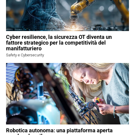
Cyber resilience, la sicurezza OT diventa un
fattore strategico per la competitività del
manifatturiero
Safety e Cybersecurity
Robotica autonoma: una piattaforma aperta