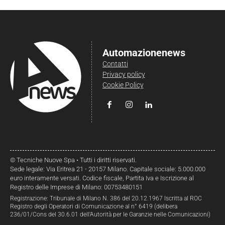
Automazionenews
Contatti
Privacy policy
Cookie Policy
© Tecniche Nuove Spa • Tutti i diritti riservati.
Sede legale: Via Eritrea 21 - 20157 Milano. Capitale sociale: 5.000.000
euro interamente versati. Codice fiscale, Partita Iva e Iscrizione al
Registro delle Imprese di Milano: 00753480151
Registrazione: Tribunale di Milano N. 386 del 20.12.1967 Iscritta al ROC
Registro degli Operatori di Comunicazione al n° 6419 (delibera
236/01/Cons del 30.6.01 dell’Autorità per le Garanzie nelle Comunicazioni)