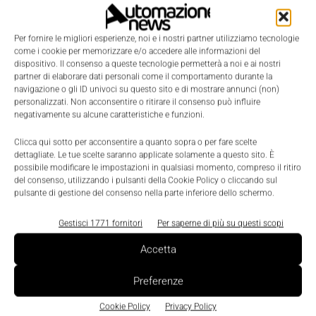
della attività di ricerca e innovazione indispensabile
per mantenere il passo dei concorrenti stranieri. A
Per fornire le migliori esperienze, noi e i nostri partner utilizziamo tecnologie
questo proposito - ha proseguito Giancarlo Losma -
come i cookie per memorizzare e/o accedere alle informazioni del
dispositivo. Il consenso a queste tecnologie permetterà a noi e ai nostri
pur sapendo che le risorse in campo sono realmente
partner di elaborare dati personali come il comportamento durante la
navigazione o gli ID univoci su questo sito e di mostrare annunci (non)
scarse, chiediamo alle autorità di governo, in linea
personalizzati. Non acconsentire o ritirare il consenso può influire
con il programma di sviluppo approntato, di
negativamente su alcune caratteristiche e funzioni.
prevedere misure concrete e decise a sostegno delle
Clicca qui sotto per acconsentire a quanto sopra o per fare scelte
aziende che innovano. Il rischio è infatti che, a corto
dettagliate. Le tue scelte saranno applicate solamente a questo sito. È
possibile modificare le impostazioni in qualsiasi momento, compreso il ritiro
di risorse, le imprese italiane del bene strumentale
del consenso, utilizzando i pulsanti della Cookie Policy o cliccando sul
perdano il vantaggio di competitività che ancora le
pulsante di gestione del consenso nella parte inferiore dello schermo.
favorisce rispetto ai competitors stranieri,
Gestisci 1771 fornitori
Per saperne di più su questi scopi
decretando così la naturale estinzione di un settore
che resta strategico per il sistema economico del
Accetta
Paese”.
Preferenze
“D'altra parte la crescente attività sui mercati
Cookie Policy
Privacy Policy
stranieri, così come testimonia la propensione