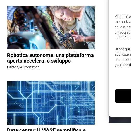
Per fornire
memorizzar
noi e ai n
univoci su
può influi
Clicca qui
Robotica autonoma: una piattaforma
applicate 
aperta accelera lo sviluppo
compreso i
gestione d
Factory Automation
Data center: il MASE semplifica e