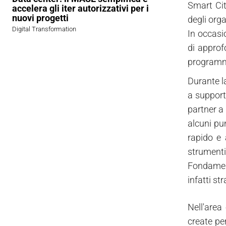
Smart Cit
accelera gli iter autorizzativi per i
nuovi progetti
degli org
Digital Transformation
In occasi
di approf
programma 
Durante la
a support
partner a 
alcuni pu
rapido e 
strumenti
Fondament
infatti st
Nell'area
create pe