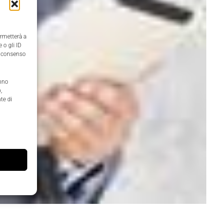
ermetterà a
 o gli ID
il consenso
anno
,
te di