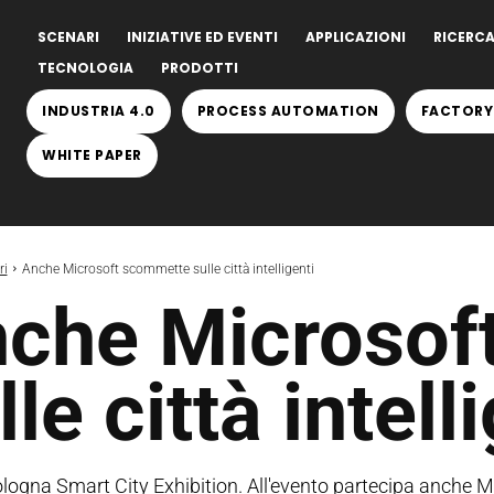
SCENARI
INIZIATIVE ED EVENTI
APPLICAZIONI
RICERCA
TECNOLOGIA
PRODOTTI
INDUSTRIA 4.0
PROCESS AUTOMATION
FACTORY
WHITE PAPER
ri
Anche Microsoft scommette sulle città intelligenti
che Microsof
lle città intell
ologna Smart City Exhibition. All'evento partecipa anche M