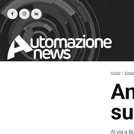
Home
Scena
An
su
Al via a B