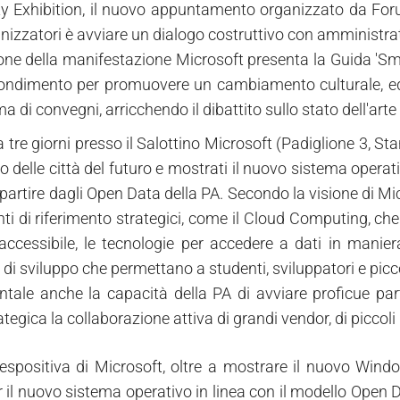
y Exhibition, il nuovo appuntamento organizzato da Forum
anizzatori è avviare un dialogo costruttivo con amministrat
one della manifestazione Microsoft presenta la Guida 'Smar
ondimento per promuovere un cambiamento culturale, ed e
di convegni, arricchendo il dibattito sullo stato dell'arte e 
 tre giorni presso il Salottino Microsoft (Padiglione 3, St
o delle città del futuro e mostrati il nuovo sistema opera
partire dagli Open Data della PA. Secondo la visione di Mic
nti di riferimento strategici, come il Cloud Computing, ch
accessibile, le tecnologie per accedere a dati in maniera
 di sviluppo che permettano a studenti, sviluppatori e pic
ale anche la capacità della PA di avviare proficue partn
rategica la collaborazione attiva di grandi vendor, di piccoli 
 espositiva di Microsoft, oltre a mostrare il nuovo Wind
r il nuovo sistema operativo in linea con il modello Open