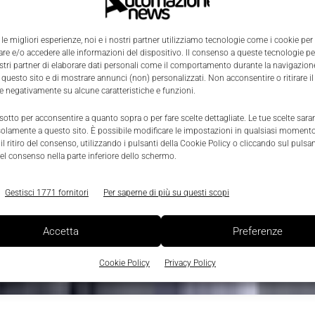
 le migliori esperienze, noi e i nostri partner utilizziamo tecnologie come i cookie per
e e/o accedere alle informazioni del dispositivo. Il consenso a queste tecnologie p
ostri partner di elaborare dati personali come il comportamento durante la navigazione
 questo sito e di mostrare annunci (non) personalizzati. Non acconsentire o ritirare 
re negativamente su alcune caratteristiche e funzioni.
 sotto per acconsentire a quanto sopra o per fare scelte dettagliate. Le tue scelte sar
solamente a questo sito. È possibile modificare le impostazioni in qualsiasi momento
l ritiro del consenso, utilizzando i pulsanti della Cookie Policy o cliccando sul pulsan
el consenso nella parte inferiore dello schermo.
Gestisci 1771 fornitori
Per saperne di più su questi scopi
Accetta
Preferenze
Cookie Policy
Privacy Policy