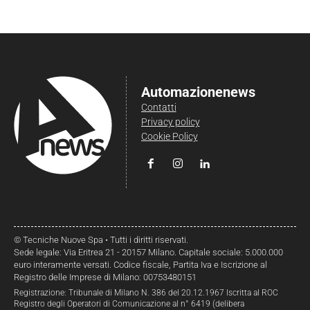
Automazionenews
Contatti
Privacy policy
Cookie Policy
© Tecniche Nuove Spa • Tutti i diritti riservati.
Sede legale: Via Eritrea 21 - 20157 Milano. Capitale sociale: 5.000.000
euro interamente versati. Codice fiscale, Partita Iva e Iscrizione al
Registro delle Imprese di Milano: 00753480151
Registrazione: Tribunale di Milano N. 386 del 20.12.1967 Iscritta al ROC
Registro degli Operatori di Comunicazione al n° 6419 (delibera