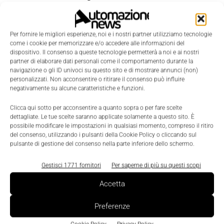
la presenza di più region nello stesso paese
garantirà ai clienti di Google Cloud un sito locale
Per fornire le migliori esperienze, noi e i nostri partner utilizziamo tecnologie
secondario per assicurare
un disaster recovery
come i cookie per memorizzare e/o accedere alle informazioni del
migliore
, assicurando la continuità del business.
dispositivo. Il consenso a queste tecnologie permetterà a noi e ai nostri
partner di elaborare dati personali come il comportamento durante la
navigazione o gli ID univoci su questo sito e di mostrare annunci (non)
La nuova region di Milano conta tre zone cloud e
personalizzati. Non acconsentire o ritirare il consenso può influire
negativamente su alcune caratteristiche e funzioni.
offre
servizi standard,
tra cui Compute Engine,
Google Kubernetes Engine, Cloud Storage,
Clicca qui sotto per acconsentire a quanto sopra o per fare scelte
dettagliate. Le tue scelte saranno applicate solamente a questo sito. È
Persistent Disk, CloudSQL e Cloud Identity. Le
possibile modificare le impostazioni in qualsiasi momento, compreso il ritiro
aziende clienti potranno, inoltre, beneficiare di
del consenso, utilizzando i pulsanti della Cookie Policy o cliccando sul
pulsante di gestione del consenso nella parte inferiore dello schermo.
funzionalità fondamentali come i controlli sulla
residenza dei dati, la crittografia predefinita, criteri
Gestisci 1771 fornitori
Per saperne di più su questi scopi
organizzativi e Controlli di Servizio VPC.
Accetta
Preferenze
TAGS
cloud region
Google Cloud
TIM