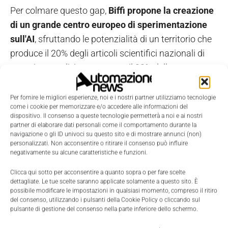
Per colmare questo gap,
Biffi propone la creazione
di un grande centro europeo di sperimentazione
sull'AI
, sfruttando le potenzialità di un territorio che
produce il 20% degli articoli scientifici nazionali di
maggiore qualità e concentra il 22% delle startup
innovative italiane.
Per fornire le migliori esperienze, noi e i nostri partner utilizziamo tecnologie
come i cookie per memorizzare e/o accedere alle informazioni del
Le competenze e la formazione:
dispositivo. Il consenso a queste tecnologie permetterà a noi e ai nostri
partner di elaborare dati personali come il comportamento durante la
la sfida del capitale umano
navigazione o gli ID univoci su questo sito e di mostrare annunci (non)
personalizzati. Non acconsentire o ritirare il consenso può influire
nell'era digitale
negativamente su alcune caratteristiche e funzioni.
Clicca qui sotto per acconsentire a quanto sopra o per fare scelte
La
trasformazione industriale guidata dall'AI
dettagliate. Le tue scelte saranno applicate solamente a questo sito. È
possibile modificare le impostazioni in qualsiasi momento, compreso il ritiro
richiede una
profonda riorganizzazione del
del consenso, utilizzando i pulsanti della Cookie Policy o cliccando sul
mercato del lavoro
e delle competenze
pulsante di gestione del consenso nella parte inferiore dello schermo.
professionali.