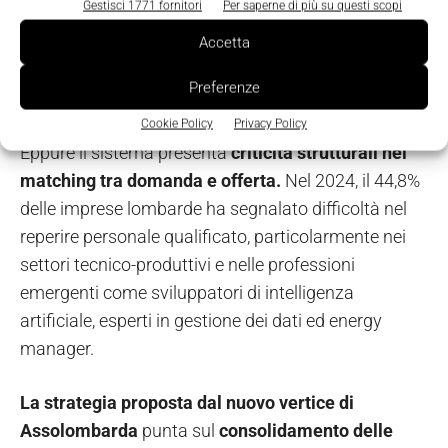
Gestisci 1771 fornitori
Per saperne di più su questi scopi
Circa
il 40% degli annunci di lavoro sul territorio
Accetta
lombardo
è già rivolto a figure ad alta qualificazione
Preferenze
potenzialmente influenzate dalle tecnologie di AI.
Cookie Policy
Privacy Policy
Eppure il sistema presenta
criticità strutturali nel
matching tra domanda e offerta.
Nel 2024, il 44,8%
delle imprese lombarde ha segnalato difficoltà nel
reperire personale qualificato, particolarmente nei
settori tecnico-produttivi e nelle professioni
emergenti come sviluppatori di intelligenza
artificiale, esperti in gestione dei dati ed energy
manager.
La strategia proposta dal nuovo vertice di
Assolombarda
punta sul
consolidamento delle