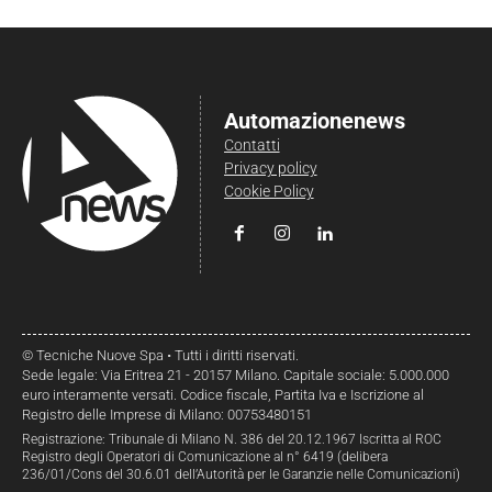
Automazionenews
Contatti
Privacy policy
Cookie Policy
© Tecniche Nuove Spa • Tutti i diritti riservati.
Sede legale: Via Eritrea 21 - 20157 Milano. Capitale sociale: 5.000.000
euro interamente versati. Codice fiscale, Partita Iva e Iscrizione al
Registro delle Imprese di Milano: 00753480151
Registrazione: Tribunale di Milano N. 386 del 20.12.1967 Iscritta al ROC
Registro degli Operatori di Comunicazione al n° 6419 (delibera
236/01/Cons del 30.6.01 dell’Autorità per le Garanzie nelle Comunicazioni)