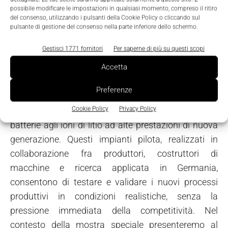
possibile modificare le impostazioni in qualsiasi momento, compreso il ritiro
prodotti di serie idonei al mercato e sviluppo
del consenso, utilizzando i pulsanti della Cookie Policy o cliccando sul
costante della tecnica di produzione. Achim
pulsante di gestione del consenso nella parte inferiore dello schermo.
Kampker, titolare della cattedra di gestione della
Gestisci 1771 fornitori
Per saperne di più su questi scopi
produzione presso il laboratorio di macchine utensili
dell'istituto tecnico Rwth di Aquisgrana, cita il
Accetta
contributo della ricerca tedesca alla competitività
Preferenze
della produzione di batterie: “Stanno sorgendo
Cookie Policy
Privacy Policy
proprio ora le prime fabbriche commerciali per
batterie agli ioni di litio ad alte prestazioni di nuova
generazione. Questi impianti pilota, realizzati in
collaborazione fra produttori, costruttori di
macchine e ricerca applicata in Germania,
consentono di testare e validare i nuovi processi
produttivi in condizioni realistiche, senza la
pressione immediata della competitività. Nel
contesto della mostra speciale presenteremo al