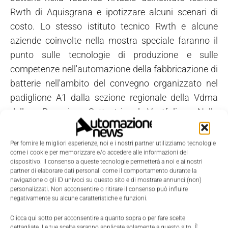
Rwth di Aquisgrana e ipotizzare alcuni scenari di
costo. Lo stesso istituto tecnico Rwth e alcune
aziende coinvolte nella mostra speciale faranno il
punto sulle tecnologie di produzione e sulle
competenze nell'automazione della fabbricazione di
batterie nell'ambito del convegno organizzato nel
padiglione A1 dalla sezione regionale della Vdma
della Renania Settentrionale-Vestfalia. Nella
seconda giornata di Automatica-Forum, nel
padiglione B1, una tavola rotonda affronterà il tema
Per fornire le migliori esperienze, noi e i nostri partner utilizziamo tecnologie
come i cookie per memorizzare e/o accedere alle informazioni del
'Produzione di batterie in Germania: quale
dispositivo. Il consenso a queste tecnologie permetterà a noi e ai nostri
contributo dall'automazione?'.
partner di elaborare dati personali come il comportamento durante la
navigazione o gli ID univoci su questo sito e di mostrare annunci (non)
Competitività nella produzione di batterie
personalizzati. Non acconsentire o ritirare il consenso può influire
negativamente su alcune caratteristiche e funzioni.
Produttori e costruttori di macchine e impianti
Clicca qui sotto per acconsentire a quanto sopra o per fare scelte
devono trovare un difficile compromesso fra
dettagliate. Le tue scelte saranno applicate solamente a questo sito. È