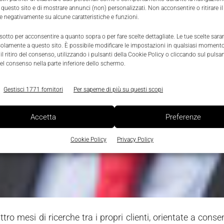
 questo sito e di mostrare annunci (non) personalizzati. Non acconsentire o ritirare 
re negativamente su alcune caratteristiche e funzioni.
 sotto per acconsentire a quanto sopra o per fare scelte dettagliate. Le tue scelte sar
solamente a questo sito. È possibile modificare le impostazioni in qualsiasi momento
l ritiro del consenso, utilizzando i pulsanti della Cookie Policy o cliccando sul pulsan
el consenso nella parte inferiore dello schermo.
Gestisci 1771 fornitori
Per saperne di più su questi scopi
Accetta
Preferenze
Cookie Policy
Privacy Policy
ro mesi di ricerche tra i propri clienti, orientate a conse