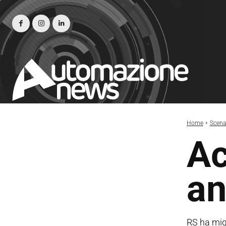
Home
Scena
Ac
an
RS ha migl