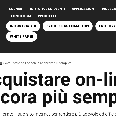
SCENARI
INIZIATIVE ED EVENTI
APPLICAZIONI
RICERCA
TECNOLOGIA
PRODOTTI
INDUSTRIA 4.0
PROCESS AUTOMATION
FACTORY
WHITE PAPER
ri
Acquistare on-line con RS è ancora più semplice
quistare on-l
cora più semp
iorato il suo sito internet per rendere più agevole ed effic