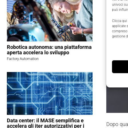
univoci su
può influi
Clicca qui
applicate 
compreso i
gestione d
Robotica autonoma: una piattaforma
aperta accelera lo sviluppo
Factory Automation
Data center: il MASE semplifica e
Dopo quatt
accelera gli iter autorizzativi per i