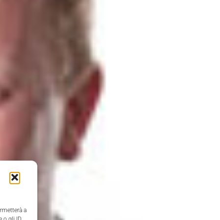
ermetterà a
 o gli ID