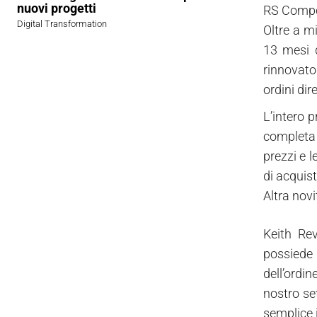
nuovi progetti
RS Compon
Digital Transformation
Oltre a mi
13 mesi d
rinnovato 
ordini dir
L’intero 
completa i
prezzi e l
di acquist
Altra novi
Keith Rev
possiede 
dell’ordin
nostro se
semplice 