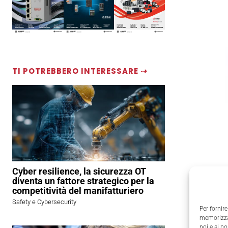
TI POTREBBERO INTERESSARE ⇢
Cyber resilience, la sicurezza OT
diventa un fattore strategico per la
competitività del manifatturiero
Safety e Cybersecurity
Per fornire
memorizzar
noi e ai n