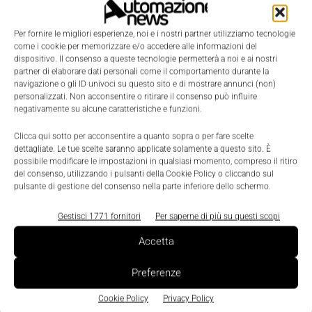
premiando lo sforzo di tutti i collaboratori
nell’affermazione della nostra realtà come insegna
Per fornire le migliori esperienze, noi e i nostri partner utilizziamo tecnologie
come i cookie per memorizzare e/o accedere alle informazioni del
leader nel mercato”, afferma
Umberto Schiavon,
dispositivo. Il consenso a queste tecnologie permetterà a noi e ai nostri
Presidente di Elettroveneta
. “Sono convinto che
partner di elaborare dati personali come il comportamento durante la
navigazione o gli ID univoci su questo sito e di mostrare annunci (non)
entrare oggi in Sonepar garantirà la sostenibilità del
personalizzati. Non acconsentire o ritirare il consenso può influire
nostro progetto di sviluppo in tutte le aree dove
negativamente su alcune caratteristiche e funzioni.
siamo presenti”.
Clicca qui sotto per acconsentire a quanto sopra o per fare scelte
dettagliate. Le tue scelte saranno applicate solamente a questo sito. È
possibile modificare le impostazioni in qualsiasi momento, compreso il ritiro
del consenso, utilizzando i pulsanti della Cookie Policy o cliccando sul
TAGS
Elettroveneta
Sonepar Italia
pulsante di gestione del consenso nella parte inferiore dello schermo.
Gestisci 1771 fornitori
Per saperne di più su questi scopi
Accetta
Preferenze
Cookie Policy
Privacy Policy